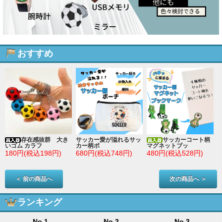
おすすめ
存在感抜群 大き
サッカー愛が溢れるサッ
サッカーコート柄
いゴム カラフ
カー柄ポ
マグネットブッ
180円(税込198円)
680円(税込748円)
480円(税込528円)
＜ 前の商品へ
次の商品へ ＞
ランキング
No.1
No.2
No.3