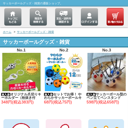
サッカーボールグッズ・雑貨の通販ショップ。
ホーム
>
サッカーボールグッズ・雑貨
サッカーボールグッズ・雑貨
No.1
No.2
No.3
オリジナル爪切りキ
セットでお得！ や
サッカーボール型の
ーホルダー（栓抜き付
わらかサッカーボールキ
ペン立てペンスタンド
き） サッカーボール柄
ーホルダー（大） 単価６
（歯ブラシたてにも！）
348円(税込383円)
68円(税込75円)
598円(税込658円)
２円～