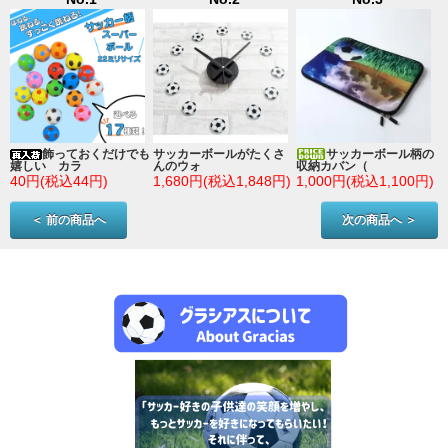
ン
飾っておくだけでも
サッカーボールがたくさ
サッカーボール柄の
嬉しい カラ
んのウォ
収納カバン（
)
40円(税込44円)
1,680円(税込1,848円)
1,000円(税込1,100円)
＜ 前の商品へ
次の商品へ ＞