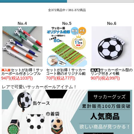
全372商品中 / 361-372商品
No.4
No.5
No.6
セットがお得！サッ
セットがお得！サッカー
サッカーボール型の
カーボール付きシンプル
コート柄のオリジナル鉛
リング付きメモ帳
ボールペン 単価７８円～
筆(New) 単価５０円～
94円(税込103円)
70円(税込77円)
90円(税込99円)
レアで可愛いサッカーボールアイテム！