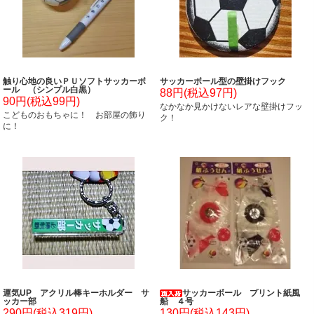
触り心地の良いＰＵソフトサッカーボ
サッカーボール型の壁掛けフック
ール （シンプル白黒）
88円(税込97円)
90円(税込99円)
なかなか見かけないレアな壁掛けフッ
こどものおもちゃに！ お部屋の飾り
ク！
に！
運気UP アクリル棒キーホルダー サ
サッカーボール プリント紙風
ッカー部
船 ４号
290円(税込319円)
130円(税込143円)