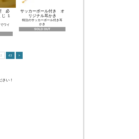
型 必
サッカーボール付き オ
くじ １
リジナル耳かき
特注のサッカーボール付き耳
かき
なでワイ
！
SOLD OUT
42
43
>
ださい！