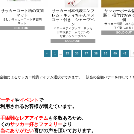
サッカーコート柄の玄関
サッカー日本代表エンブ
サッカーボール
マット
レム・キティちゃんマス
勝！ 根付けおみ
コット付き シャープペ
個
珍しいサッカーコート柄玄関
マット
ン
サッカー仲間、みん
ワイ楽しめる
SOLD OUT
ハローキティグッズ サッカ
ー日本代表チームモデルの
SOLD OUT
可愛いシャープペン
SOLD OUT
<
1
...
35
36
37
38
39
40
41
金額によるサッカー雑貨アイテム選択ができます。 該当の金額バナーを押してく
パーティ
や
イベント
で
利用されるお客様が増えています。
入手困難なレアアイテム
も多数あるため、
くの
サッカー好きファミリー
より
本当にありがたい
喜びの声を頂いております。