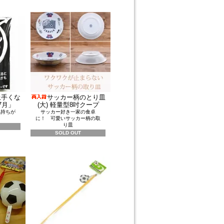
上手くな
サッカー柄のとり皿
7月」
(大) 軽量型8吋クープ
気持ちが
サッカー好き一家の食卓
に！ 可愛いサッカー柄の取
り皿
SOLD OUT