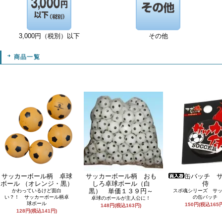
3,000円（税別）以下
その他
商品一覧
サッカーボール柄 卓球
サッカーボール柄 おも
缶バッチ 
ボール （オレンジ・黒）
しろ卓球ボール（白
侍
黒） 単価１３９円～
かわっているけど面白
スポ魂シリーズ サ
い？！ サッカーボール柄卓
の缶バッチ
卓球のボールが主人公に！
球ボール
150円(税込165
148円(税込163円)
128円(税込141円)