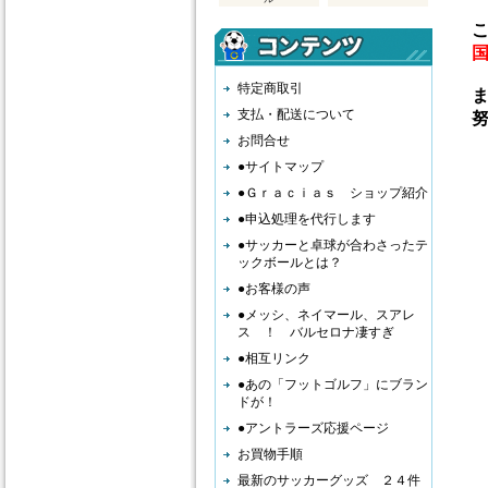
こ
特定商取引
ま
支払・配送について
努
お問合せ
●サイトマップ
●Ｇｒａｃｉａｓ ショップ紹介
●申込処理を代行します
●サッカーと卓球が合わさったテ
ックボールとは？
●お客様の声
●メッシ、ネイマール、スアレ
ス ！ バルセロナ凄すぎ
●相互リンク
●あの「フットゴルフ」にブラン
ドが！
●アントラーズ応援ページ
お買物手順
最新のサッカーグッズ ２４件