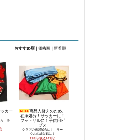
おすすめ順
|
価格順
|
新着順
サッカー
商品入替えのため、
在庫処分！サッカーに！
フットサルに！子供用ビ
ッカー侍
ブス
円)
クラブの練習試合に！ サー
クルの紅白戦に！
128円(税込141円)