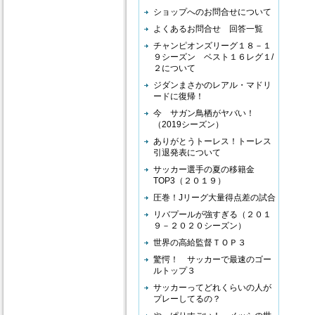
ショップへのお問合せについて
よくあるお問合せ 回答一覧
チャンピオンズリーグ１８－１
９シーズン ベスト１６レグ１/
２について
ジダンまさかのレアル・マドリ
ードに復帰！
今 サガン鳥栖がヤバい！
（2019シーズン）
ありがとうトーレス！トーレス
引退発表について
サッカー選手の夏の移籍金
TOP3（２０１９）
圧巻！Jリーグ大量得点差の試合
リバプールが強すぎる（２０１
９－２０２０シーズン）
世界の高給監督ＴＯＰ３
驚愕！ サッカーで最速のゴー
ルトップ３
サッカーってどれくらいの人が
プレーしてるの？