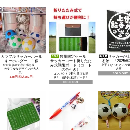
カラフルサッカーボール
数量限定セール
サッカーが
キーホルダー １個
サッカーコート折りたた
る飴 「2025年
み式戦術ボード（コート
やや大きめで存在感あり！
上手くなったという
カラフルなデザインが大人
大事！
の色付き）
気！
SOLD OUT
コンパクトで持ち運びも簡
138円(税込152円)
単！ 便利な戦術ボード！
SOLD OUT