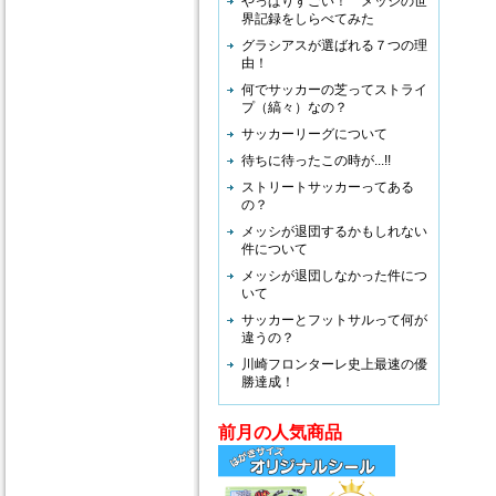
やっぱりすごい！ メッシの世
界記録をしらべてみた
グラシアスが選ばれる７つの理
由！
何でサッカーの芝ってストライ
プ（縞々）なの？
サッカーリーグについて
待ちに待ったこの時が...!!
ストリートサッカーってある
の？
メッシが退団するかもしれない
件について
メッシが退団しなかった件につ
いて
サッカーとフットサルって何が
違うの？
川崎フロンターレ史上最速の優
勝達成！
前月の人気商品