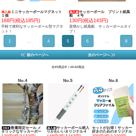
ミニサッカーボールマグネット
サッカーボール プリント紙風
１個
船 ４号
168円(税込185円)
130円(税込143円)
手軽で便利なサッカーボール型マグネ
昔懐かし紙風船 サッカーボールタイ
ット！
プ！
1
…
4
5
6
…
8
前のページへ
次のページへ
全95商品中 / 49-60商品
No.4
No.5
No.6
数量限定セール メ
サッカーボール柄入
セットがお得！サッカー
タリックなサッカーボー
りかわいいオリジナル４
好きのためのオリジナル
ルとシューズのキーホル
色ボールペン
クリアファイル単価１８
120円(税込132円)
148円(税込163円)
200円(税込220円)