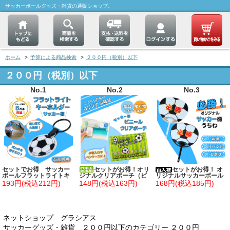
サッカーボールグッズ・雑貨の通販ショップ。
ホーム
>
予算による商品検索
>
２００円（税別）以下
２００円（税別）以下
No.1
No.2
No.3
セットでお得 サッカー
セットがお得！オリ
セットがお得！ オ
ボールフラットライトキ
ジナルクリアポーチ（ビ
リジナルサッカーボール
ーホルダー 単価１７８
ニール小物入れ）サッカ
応援うちわ 単価１６８円
193円(税込212円)
148円(税込163円)
168円(税込185円)
円～
ーバージョン単価１３８
～
円～
ネットショップ グラシアス
サッカーグッズ・雑貨 ２００円以下のカテゴリー ２００円