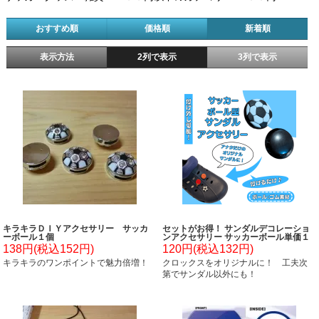
おすすめ順
価格順
新着順
表示方法
2列で表示
3列で表示
キラキラＤＩＹアクセサリー サッカ
セットがお得！ サンダルデコレーショ
ーボール１個
ンアクセサリー サッカーボール単価１
０５円～
138円(税込152円)
120円(税込132円)
キラキラのワンポイントで魅力倍増！
クロックスをオリジナルに！ 工夫次
第でサンダル以外にも！