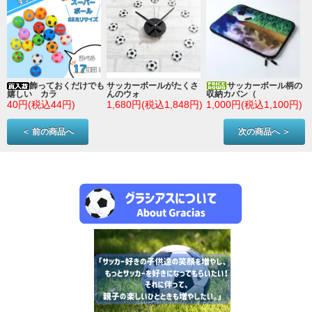
ン
飾っておくだけでも
サッカーボールがたくさ
サッカーボール柄の
嬉しい カラ
んのウォ
収納カバン（
)
40円(税込44円)
1,680円(税込1,848円)
1,000円(税込1,100円)
＜ 前の商品へ
次の商品へ ＞