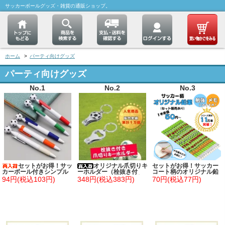
サッカーボールグッズ・雑貨の通販ショップ。
ホーム
>
パーティ向けグッズ
パーティ向けグッズ
No.1
No.2
No.3
セットがお得！サッ
オリジナル爪切りキ
セットがお得！サッカー
カーボール付きシンプル
ーホルダー（栓抜き付
コート柄のオリジナル鉛
ボールペン 単価７８円～
き） サッカーボール柄
筆(New) 単価５０円～
94円(税込103円)
348円(税込383円)
70円(税込77円)