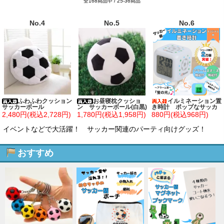
全168商品中 / 25-36商品
No.4
No.5
No.6
ふわふわクッション
お昼寝枕クッショ
イルミネーション置
サッカーボール
ン サッカーボール(白黒)
き時計 ポップなサッカ
ー柄 (スヌーズ機能付き)
2,480円(税込2,728円)
1,780円(税込1,958円)
880円(税込968円)
イベントなどで大活躍！ サッカー関連のパーティ向けグッズ！
おすすめ