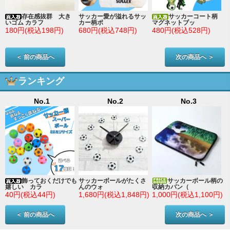
存在感抜群 大き
サッカー愛が溢れるサッ
サッカーコート柄
いゴム カラフ
カー柄ポ
マグネットブッ
180円(税込198円)
680円(税込748円)
480円(税込528円)
＜ 前の商品へ
次の商品へ ＞
ランキング
No.1
No.2
No.3
ン
飾っておくだけでも
サッカーボールがたくさ
サッカーボール柄の
嬉しい カラ
んのウォ
収納カバン（
)
40円(税込44円)
1,680円(税込1,848円)
1,000円(税込1,100円)
＜ 前の商品へ
次の商品へ ＞