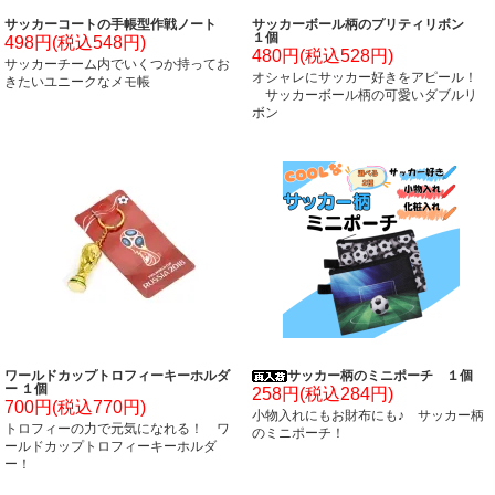
サッカーコートの手帳型作戦ノート
サッカーボール柄のプリティリボン
１個
498円(税込548円)
480円(税込528円)
サッカーチーム内でいくつか持ってお
オシャレにサッカー好きをアピール！
きたいユニークなメモ帳
サッカーボール柄の可愛いダブルリ
ボン
ワールドカップトロフィーキーホルダ
サッカー柄のミニポーチ １個
ー １個
258円(税込284円)
700円(税込770円)
小物入れにもお財布にも♪ サッカー柄
トロフィーの力で元気になれる！ ワ
のミニポーチ！
ールドカップトロフィーキーホルダ
ー！