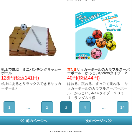
机上で遊ぶ ミニパンチングサッカー
サッカーボールのカラフルスーパ
ボール
ーボール かっこいいNewタイプ ２
３ミリ ランダム１個
128円(税込141円)
40円(税込44円)
机上にあるとリラックスできるサッカ
はねる、跳ねる、すっごく跳ねる！ サ
ーボール♪
ッカーボールのカラフルスーパーボー
ル かっこいいNewタイプ ２３ミ
リ ランダム１個
1
…
2
3
4
…
14
前のページへ
次のページへ