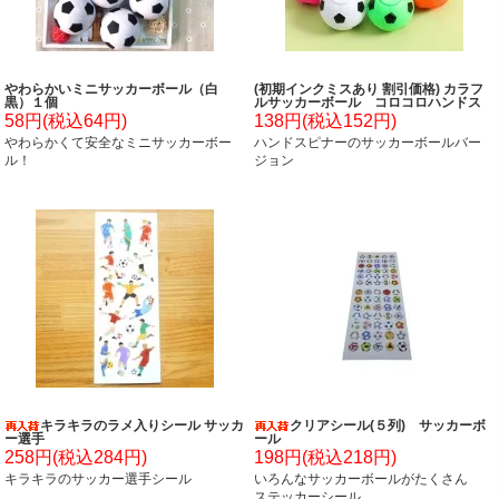
やわらかいミニサッカーボール（白
(初期インクミスあり 割引価格) カラフ
黒）１個
ルサッカーボール コロコロハンドス
ピナー(カラーランダム１個)
58円(税込64円)
138円(税込152円)
やわらかくて安全なミニサッカーボー
ハンドスピナーのサッカーボールバー
ル！
ジョン
キラキラのラメ入りシール サッカ
クリアシール(５列) サッカーボ
ー選手
ール
258円(税込284円)
198円(税込218円)
キラキラのサッカー選手シール
いろんなサッカーボールがたくさん
ステッカーシール