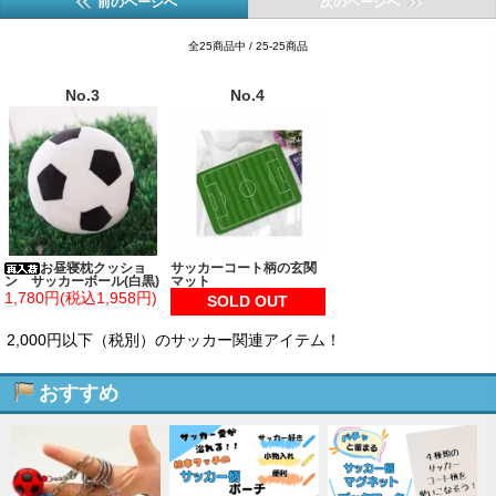
前のページへ
次のページへ
全25商品中 / 25-25商品
No.3
No.4
お昼寝枕クッショ
サッカーコート柄の玄関
ン サッカーボール(白黒)
マット
1,780円(税込1,958円)
SOLD OUT
2,000円以下（税別）のサッカー関連アイテム！
おすすめ