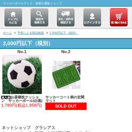
サッカーボールグッズ・雑貨の通販ショップ。
ホーム
>
予算による商品検索
>
2,000円以下（税別）
2,000円以下（税別）
No.1
No.2
お昼寝枕クッショ
サッカーコート柄の玄関
ン サッカーボール(白黒)
マット
1,780円(税込1,958円)
SOLD OUT
ネットショップ グラシアス