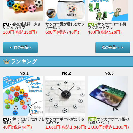
存在感抜群 大き
サッカー愛が溢れるサッ
サッカーコート柄
いゴム カラフ
カー柄ポ
マグネットブッ
180円(税込198円)
680円(税込748円)
480円(税込528円)
＜ 前の商品へ
次の商品へ ＞
ランキング
No.1
No.2
No.3
ン
飾っておくだけでも
サッカーボールがたくさ
サッカーボール柄の
嬉しい カラ
んのウォ
収納カバン（
)
40円(税込44円)
1,680円(税込1,848円)
1,000円(税込1,100円)