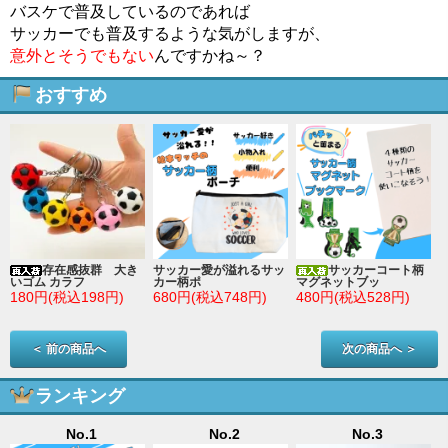
バスケで普及しているのであれば
サッカーでも普及するような気がしますが、
意外とそうでもない
んですかね～？
おすすめ
存在感抜群 大き
サッカー愛が溢れるサッ
サッカーコート柄
いゴム カラフ
カー柄ポ
マグネットブッ
180円(税込198円)
680円(税込748円)
480円(税込528円)
＜ 前の商品へ
次の商品へ ＞
ランキング
No.1
No.2
No.3