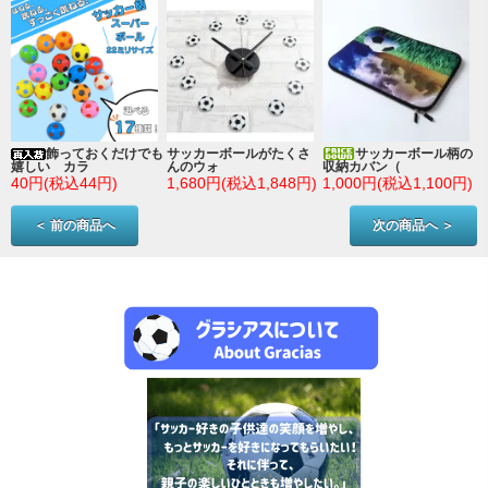
ン
飾っておくだけでも
サッカーボールがたくさ
サッカーボール柄の
嬉しい カラ
んのウォ
収納カバン（
)
40円(税込44円)
1,680円(税込1,848円)
1,000円(税込1,100円)
＜ 前の商品へ
次の商品へ ＞