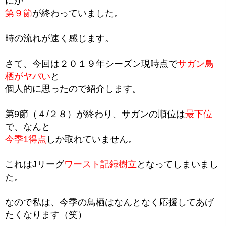
にか
第９節
が終わっていました。
時の流れが速く感じます。
さて、今回は２０１９年シーズン現時点で
サガン鳥
栖がヤバい
と
個人的に思ったので紹介します。
第9節（４/２８）が終わり、サガンの順位は
最下位
で、なんと
今季1得点
しか取れていません。
これはJリーグ
ワースト記録樹立
となってしまいまし
た。
なので私は、今季の鳥栖はなんとなく応援してあげ
たくなります（笑）