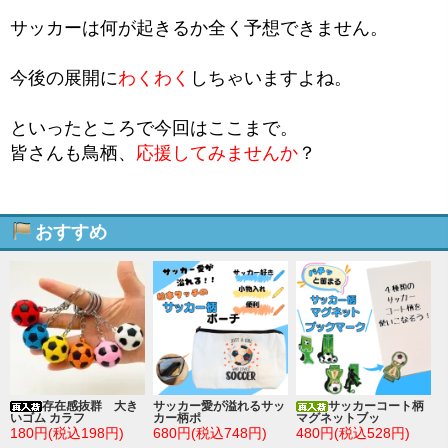
サッカーは何が起きるか全く予想できません。
今後の展開に
わくわく
しちゃいますよね。
といったところで今回はここまで。
皆さんも鳥栖、
応援してみませんか
？
おすすめ
存在感抜群 大き
サッカー愛が溢れるサッ
サッカーコート柄
いゴム カラフ
カー柄ポ
マグネットブッ
180円(税込198円)
680円(税込748円)
480円(税込528円)