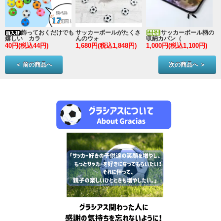
ン
飾っておくだけでも
サッカーボールがたくさ
サッカーボール柄の
嬉しい カラ
んのウォ
収納カバン（
40円(税込44円)
1,680円(税込1,848円)
1,000円(税込1,100円)
3
＜ 前の商品へ
次の商品へ ＞