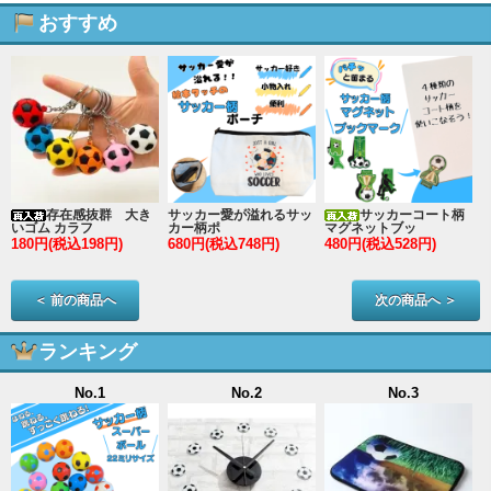
おすすめ
存在感抜群 大き
サッカー愛が溢れるサッ
サッカーコート柄
いゴム カラフ
カー柄ポ
マグネットブッ
180円(税込198円)
680円(税込748円)
480円(税込528円)
2
＜ 前の商品へ
次の商品へ ＞
ランキング
No.1
No.2
No.3