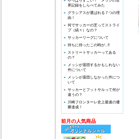
やっぱりすごい！ メッシの世
界記録をしらべてみた
グラシアスが選ばれる７つの理
由！
何でサッカーの芝ってストライ
プ（縞々）なの？
サッカーリーグについて
待ちに待ったこの時が...!!
ストリートサッカーってある
の？
メッシが退団するかもしれない
件について
メッシが退団しなかった件につ
いて
サッカーとフットサルって何が
違うの？
川崎フロンターレ史上最速の優
勝達成！
前月の人気商品