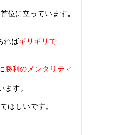
で首位に立っています。
あれば
ギリギリで
に
勝利のメンタリティ
います。
してほしいです。