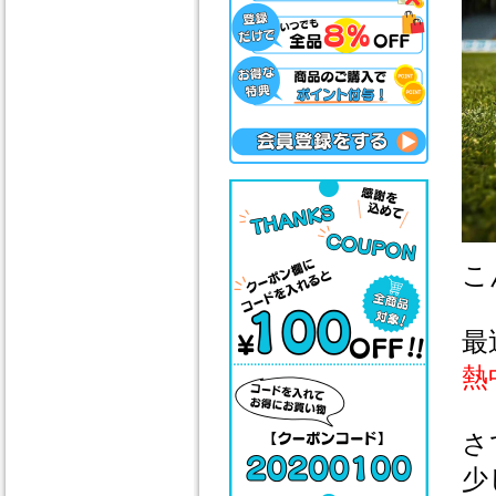
こ
最
熱
さ
少