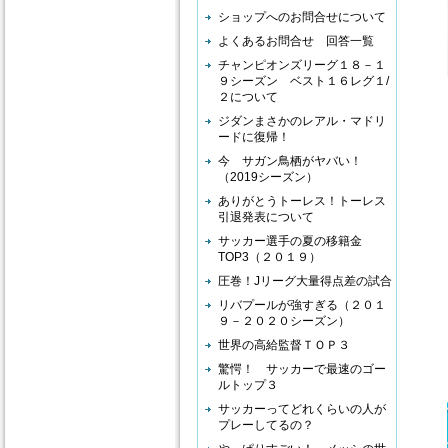
ショップへのお問合せについて
よくあるお問合せ 回答一覧
チャンピオンズリーグ１８－１
９シーズン ベスト１６レグ１/
２について
ジダンまさかのレアル・マドリ
ードに復帰！
今 サガン鳥栖がヤバい！
（2019シーズン）
ありがとうトーレス！トーレス
引退発表について
サッカー選手の夏の移籍金
TOP3（２０１９）
圧巻！Jリーグ大量得点差の試合
リバプールが強すぎる（２０１
９－２０２０シーズン）
世界の高給監督ＴＯＰ３
驚愕！ サッカーで最速のゴー
ルトップ３
サッカーってどれくらいの人が
プレーしてるの？