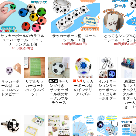
サッカーボールのカラフル
サッカーボール柄 ロール
とってもシンプル
スーパーボール ３２ミ
シール １個
ーシール １セッ
リ ランダム１個
528円(税込581円)
98円(税込108円
48円(税込53円)
サッカーボ
リアルサッ
キーリ
サッカ
イルミネー
綺麗に
ール型 コ
カーコート
ング付き
ーボール型
ションサッ
る！オ
ロコロハン
のマウスパ
サッカーボ
のインテリ
カーボール
ナルク
ドスピナー
ット
ール柄のサ
アパズル
よくばりキ
タルキ
ークルマル
ーホルダー
ルダー
チケース
カー大
き １