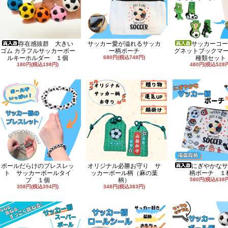
存在感抜群 大きい
サッカー愛が溢れるサッカ
サッカーコー
ゴム カラフルサッカーボー
ー柄ポーチ
グネットブックマ
ルキーホルダー １個
680円(税込748円)
種類セット
180円(税込198円)
480円(税込528
ボールだらけのブレスレッ
オリジナル必勝お守り サ
にぎやかなサ
ト サッカーボールタイ
ッカーボール柄（麻の葉
柄ポーチ １
プ １個
柄）
580円(税込638
358円(税込394円)
348円(税込383円)