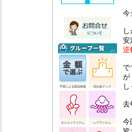
今
し
安
逆
で
が
し
予算による商品検索
売れ筋グッズ
去
今
オススメアイテム
レアアイテム
皆