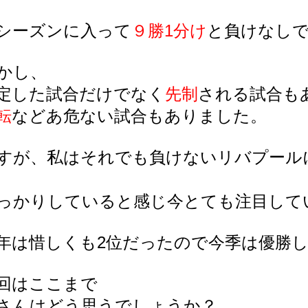
シーズンに入って
９勝1分け
と負けなし
かし、
定した試合だけでなく
先制
される試合も
転
などあ危ない試合もありました。
すが、私はそれでも負けないリバプール
っかりしていると感じ今とても注目して
年は惜しくも2位だったので今季は優勝
回はここまで
さんはどう思うでしょうか？