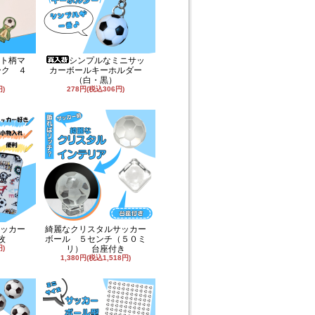
ト柄マ
シンプルなミニサッ
ーク ４
カーボールキーホルダー
（白・黒）
円)
278円(税込306円)
ッカー
綺麗なクリスタルサッカー
枚
ボール ５センチ（５０ミ
円)
リ） 台座付き
1,380円(税込1,518円)