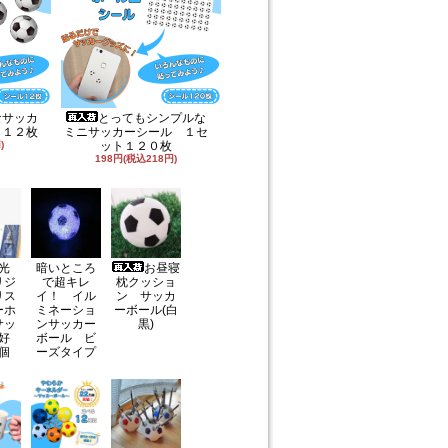
なサッカ
とってもシンプルな
ト１２枚
ミニサッカーシール １セ
)
ット１２０枚
198円(税込218円)
光
暗いところ
お昼寝
リジ
で超キレ
枕クッショ
リス
イ！ イル
ン サッカ
ーホ
ミネーショ
ーボール(白
サッ
ンサッカー
黒)
好
ボール ビ
個
ーズタイプ