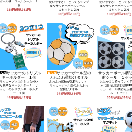
ボール柄 ロールシール １
使いやすさ♪ とってもシンプ
使いやすさ♪ とっても
個
ルなサッカーボールシール
ルなサッカーボールシ
528円(税込581円)
１セット１２枚
１セット１２枚
98円(税込108円)
198円(税込218円)
サッカーのトリプル
サッカーボール型の
サッカーボール柄
キーホルダー １個
ふわふわ壁掛けタオル
射シール １セ
サッカーグッズが３つも付い
ふわふわ感触が気持ちいい♪
お出かけに持っていく
た豪華なキーホルダー！ サ
サッカーボール型のふわふわ
ムに貼れば防犯意識UP
ッカーのトリプルキーホルダ
壁掛けタオル
ッカーボール柄防犯反
ー １個
ル １セット
578円(税込636円)
448円(税込493円)
358円(税込394円)