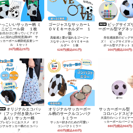
かっこいいサッカー柄 ミ
ゴージャスなサッカーＬ
ビッグサイズ
ニビニール袋 １枚
ＯＶＥキーホルダー １
ーボール型マグネッ
個
個
お出かけに持っていくアイテ
ムに貼れば防犯意識UP! サ
高級感と愛が溢れるゴージャ
存在感抜群のビッグ
ッカーボール柄防犯反射シー
スなサッカーＬＯＶＥキーホ
ズ！ ビッグサイズサ
ル １セット
ルダー １個
ボール型マグネット 
26円(税込29円)
628円(税込691円)
300円(税込330円)
オリジナルエコバッ
オリジナルサッカーボー
サッカーボール型
ク（フック付き袋カバー
ル柄のサークルコンパク
コロハンドスピ
あり）サッカー柄
トミラー
大流行のハンドスピナ
ッカーボールバージ
プレゼントにおススメ オリ
サッカー好きのための可愛い
ジナルサッカー柄のエコバッ
コンパクトミラー
880円(税込968円)
ク
400円(税込440円)