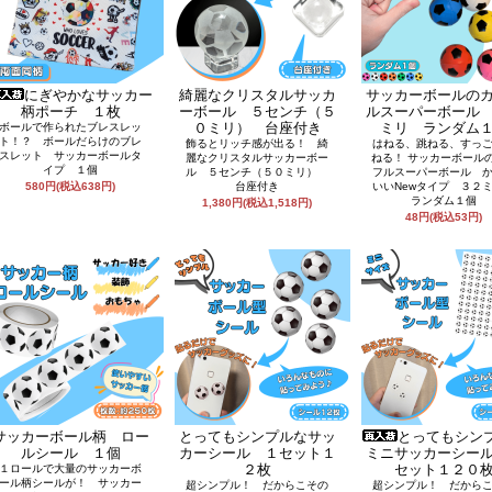
にぎやかなサッカー
綺麗なクリスタルサッカ
サッカーボールの
柄ポーチ １枚
ーボール ５センチ（５
ルスーパーボール
０ミリ） 台座付き
ミリ ランダム
ボールで作られたブレスレッ
ト！？ ボールだらけのブレ
飾るとリッチ感が出る！ 綺
はねる、跳ねる、すっ
スレット サッカーボールタ
麗なクリスタルサッカーボー
ねる！ サッカーボール
イプ １個
ル ５センチ（５０ミリ）
フルスーパーボール 
580円(税込638円)
台座付き
いいNewタイプ ３
ランダム１個
1,380円(税込1,518円)
48円(税込53円)
サッカーボール柄 ロー
とってもシンプルなサッ
とってもシン
ルシール １個
カーシール １セット１
ミニサッカーシー
２枚
セット１２０
１ロールで大量のサッカーボ
ール柄シールが！ サッカー
超シンプル！ だからこその
超シンプル！ だから