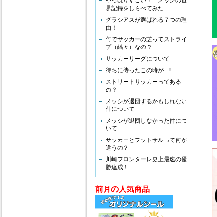
やっぱりすごい！ メッシの世
界記録をしらべてみた
グラシアスが選ばれる７つの理
由！
何でサッカーの芝ってストライ
プ（縞々）なの？
サッカーリーグについて
待ちに待ったこの時が...!!
ストリートサッカーってある
の？
メッシが退団するかもしれない
件について
メッシが退団しなかった件につ
いて
サッカーとフットサルって何が
違うの？
川崎フロンターレ史上最速の優
勝達成！
前月の人気商品