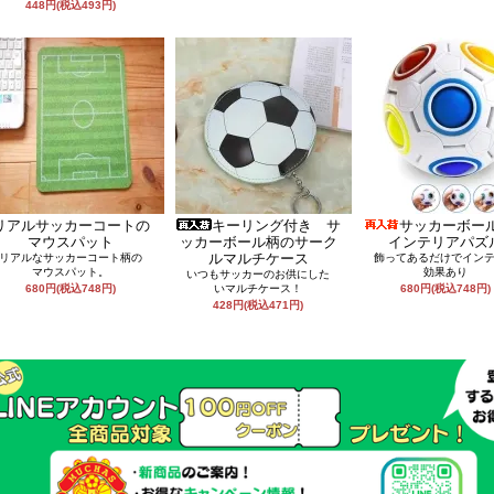
448円(税込493円)
リアルサッカーコートの
キーリング付き サ
サッカーボー
マウスパット
ッカーボール柄のサーク
インテリアパズ
ルマルチケース
リアルなサッカーコート柄の
飾ってあるだけでイン
マウスパット。
効果あり
いつもサッカーのお供にした
680円(税込748円)
いマルチケース！
680円(税込748円)
428円(税込471円)