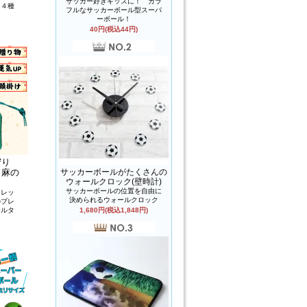
サッカー好きキッズに！ カラ
 ４種
フルなサッカーボール型スーパ
ーボール！
40円(税込44円)
守り
（麻の
サッカーボールがたくさんの
ウォールクロック(壁時計)
サッカーボールの位置を自由に
スレッ
決められるウォールクロック
のブレ
ールタ
1,680円(税込1,848円)