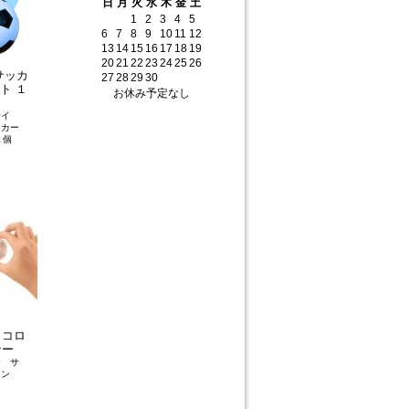
日
月
火
水
木
金
土
1
2
3
4
5
6
7
8
9
10
11
12
13
14
15
16
17
18
19
20
21
22
23
24
25
26
サッカ
27
28
29
30
ト １
お休み予定なし
サイ
ッカー
１個
 コロ
ナー
ー サ
ョン