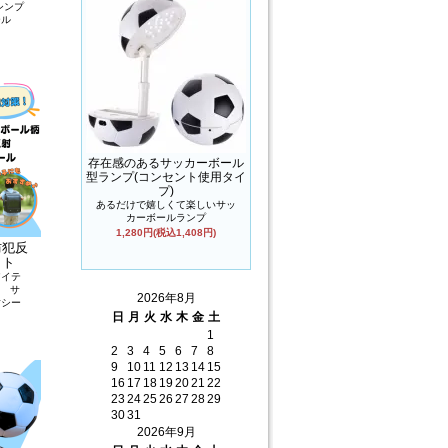
シンプ
ール
存在感のあるサッカーボール
型ランプ(コンセント使用タイ
プ)
あるだけで嬉しくて楽しいサッ
カーボールランプ
1,280円(税込1,408円)
防犯反
ット
アイテ
! サ
2026年8月
射シー
日
月
火
水
木
金
土
1
2
3
4
5
6
7
8
9
10
11
12
13
14
15
16
17
18
19
20
21
22
23
24
25
26
27
28
29
30
31
2026年9月