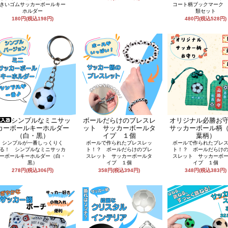
きいゴムサッカーボールキー
コート柄ブックマーク
ホルダー
類セット
180円(税込198円)
480円(税込528円)
シンプルなミニサッ
ボールだらけのブレスレ
オリジナル必勝お
カーボールキーホルダー
ット サッカーボールタ
サッカーボール柄
（白・黒）
イプ １個
葉柄）
シンプルが一番しっくりく
ボールで作られたブレスレッ
ボールで作られたブレ
る！ シンプルなミニサッカ
ト！？ ボールだらけのブレ
ト！？ ボールだらけ
ーボールキーホルダー（白・
スレット サッカーボールタ
スレット サッカーボ
黒）
イプ １個
イプ １個
278円(税込306円)
358円(税込394円)
348円(税込383円)