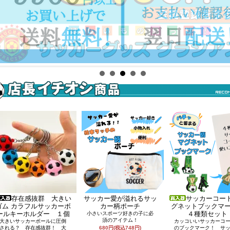
存在感抜群 大きい
サッカー愛が溢れるサッ
サッカーコー
ゴム カラフルサッカーボ
カー柄ポーチ
グネットブックマ
ールキーホルダー １個
４種類セット
小さいスポーツ好きの子に必
須のアイテム！
大きいサッカーボールに圧倒
カッコいいサッカーコ
される？ 存在感抜群！ 大
680円(税込748円)
のブックマーク！ サ