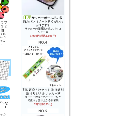
サッカーボール柄の収
納カバン（ノートＰＣがいれ
カラフ
られます）
 ３２
サッカーの雰囲気が良いパソコ
１個
ンケース
ごく跳
1,000円(税込1,100円)
のカラ
かっこ
２ミリ
割り箸袋５枚セット 割り箸別
売 オリジナルサッカー柄
サッカー仲間とのパーティなど
で使うと盛り上がる割箸袋
プルな
35円(税込39円)
ル １
枚
こその