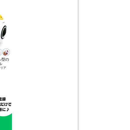
ル型の
ル
テリア