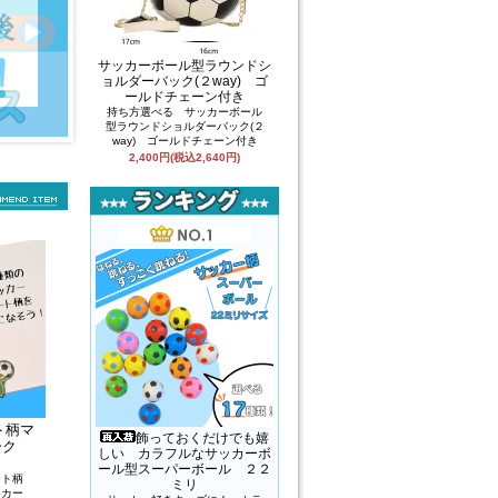
サッカーボール型ラウンドシ
ョルダーバック(２way) ゴ
ールドチェーン付き
持ち方選べる サッカーボール
型ラウンドショルダーバック(２
way) ゴールドチェーン付き
2,400円(税込2,640円)
ト柄マ
飾っておくだけでも嬉
ーク
しい カラフルなサッカーボ
ール型スーパーボール ２２
ート柄
ミリ
ッカー