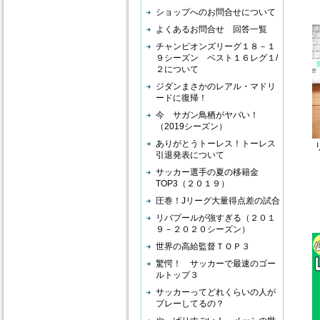
ショップへのお問合せについて
よくあるお問合せ 回答一覧
チャンピオンズリーグ１８－１
９シーズン ベスト１６レグ１/
２について
ジダンまさかのレアル・マドリ
ードに復帰！
今 サガン鳥栖がヤバい！
（2019シーズン）
ありがとうトーレス！トーレス
引退発表について
サッカー選手の夏の移籍金
TOP3（２０１９）
圧巻！Jリーグ大量得点差の試合
リバプールが強すぎる（２０１
９－２０２０シーズン）
世界の高給監督ＴＯＰ３
驚愕！ サッカーで最速のゴー
ルトップ３
サッカーってどれくらいの人が
プレーしてるの？