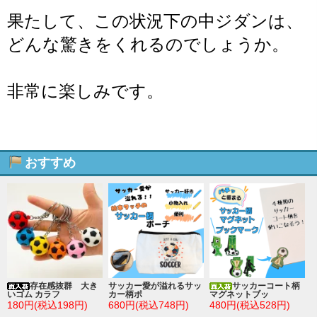
果たして、この状況下の中ジダンは、
どんな驚きをくれるのでしょうか。
非常に楽しみです。
おすすめ
存在感抜群 大き
サッカー愛が溢れるサッ
サッカーコート柄
いゴム カラフ
カー柄ポ
マグネットブッ
180円(税込198円)
680円(税込748円)
480円(税込528円)