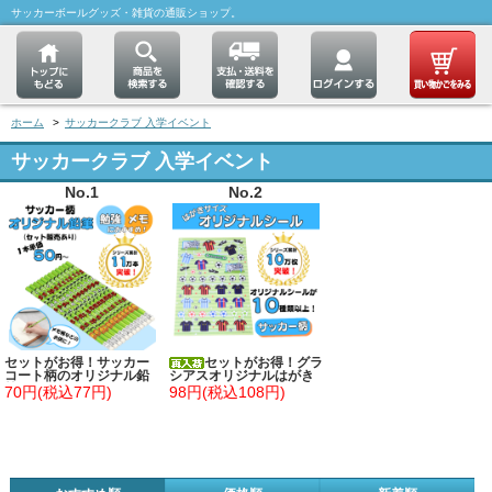
サッカーボールグッズ・雑貨の通販ショップ。
ホーム
>
サッカークラブ 入学イベント
サッカークラブ 入学イベント
No.1
No.2
セットがお得！サッカー
セットがお得！グラ
コート柄のオリジナル鉛
シアスオリジナルはがき
筆(New) 単価５０円～
サイズのサッカーシール
70円(税込77円)
98円(税込108円)
単価７８円～