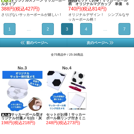
オリジナルスプーン サッカーボー
セットでお得！サッカーボール
ルタイプ
柄 オリジナルマグカップ 単価 ６
００円～
388円(税込427円)
740円(税込814円)
さりげないサッカーボールが嬉しい！
オリジナルデザイン！ シンプルなサ
ッカーボール柄！
1
…
2
3
4
…
7
前のページへ
次のページへ
全75商品中 / 25-36商品
No.3
No.4
サッカーボール型オ
セットがお得！サッカー
リジナル付箋メモ(白・灰
ボール柄リング付きミニ
色)
メモ帳（ボール部分が可
198円(税込218円)
248円(税込273円)
愛いゴム）単価２３４円
～