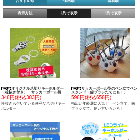
おすすめ順
価格順
新着順
表示方法
2列で表示
3列で表示
オリジナル爪切りキーホルダー
サッカーボール型のペン立てペン
（栓抜き付き） サッカーボール柄
スタンド（歯ブラシたてにも！）
348円(税込383円)
598円(税込658円)
栓抜きも付いている便利な爪切りキー
幅広い年齢層に人気！ ペン立て、歯
ホルダー
ブラシ立て、使い方いろいろ！