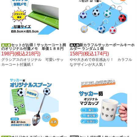
セットがお得！サッカーコート柄
新カラフルサッカーボールキーホ
のオリジナル付箋メモ 単価１８８円
ルダー ランダム１個
～
198円(税込218円)
158円(税込174円)
グラシアスのオリジナル 可愛いサッ
やや大きめで存在感あり！ カラフル
カーコート付箋紙！
なデザインが大人気！