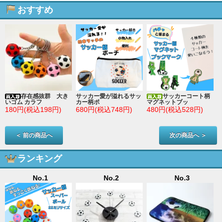
おすすめ
存在感抜群 大き
サッカー愛が溢れるサッ
サッカーコート柄
いゴム カラフ
カー柄ポ
マグネットブッ
180円(税込198円)
680円(税込748円)
480円(税込528円)
＜ 前の商品へ
次の商品へ ＞
ランキング
No.1
No.2
No.3