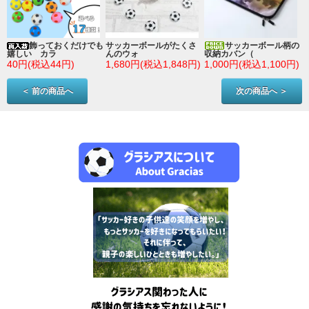
ン
飾っておくだけでも
サッカーボールがたくさ
サッカーボール柄の
嬉しい カラ
んのウォ
収納カバン（
)
40円(税込44円)
1,680円(税込1,848円)
1,000円(税込1,100円)
＜ 前の商品へ
次の商品へ ＞