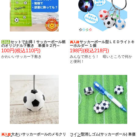
セットでお得！サッカーボール柄
サッカーボール型ＬＥＤライトキ
のオリジナル下敷き 単価９２円～
ーホルダー １個
100円(税込110円)
198円(税込218円)
かわいいサッカー下敷き
みんなで持とう！ 暗いところで何か
と便利！
大きいサッカーボールのメモクリ
コイン型消しゴム(サッカーボール) 単価