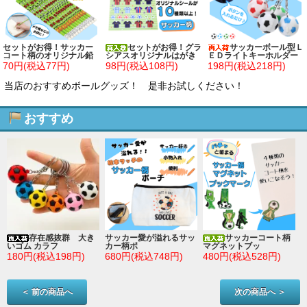
セットがお得！サッカー
セットがお得！グラ
サッカーボール型Ｌ
コート柄のオリジナル鉛
シアスオリジナルはがき
ＥＤライトキーホルダー
筆(New) 単価５０円～
サイズのサッカーシール
１個
70円(税込77円)
98円(税込108円)
198円(税込218円)
単価７８円～
当店のおすすめボールグッズ！ 是非お試しください！
おすすめ
存在感抜群 大き
サッカー愛が溢れるサッ
サッカーコート柄
いゴム カラフ
カー柄ポ
マグネットブッ
180円(税込198円)
680円(税込748円)
480円(税込528円)
＜ 前の商品へ
次の商品へ ＞