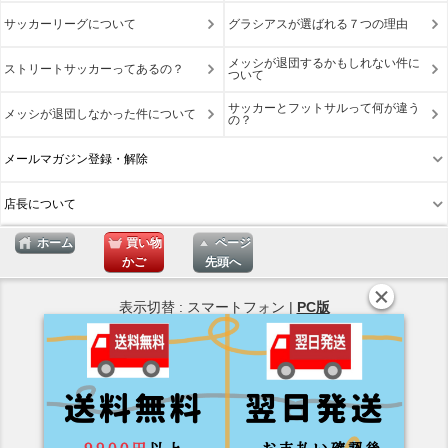
サッカーリーグについて
グラシアスが選ばれる７つの理由
メッシが退団するかもしれない件に
ストリートサッカーってあるの？
ついて
サッカーとフットサルって何が違う
メッシが退団しなかった件について
の？
メールマガジン登録・解除
店長について
ホーム
買い物
ページ
かご
先頭へ
表示切替 : スマートフォン |
PC版
Copyright © 2026