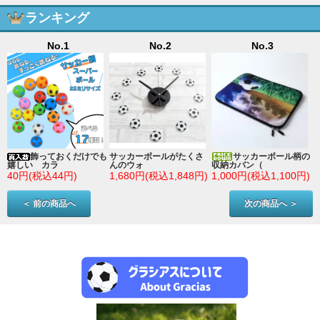
ランキング
No.1
No.2
No.3
ン
飾っておくだけでも
サッカーボールがたくさ
サッカーボール柄の
嬉しい カラ
んのウォ
収納カバン（
)
40円(税込44円)
1,680円(税込1,848円)
1,000円(税込1,100円)
＜ 前の商品へ
次の商品へ ＞