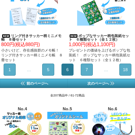
リング付きサッカー柄ミニメモ
ポップなサッカー柄包装紙セッ
帳 ８冊セット
ト ６種類セット（全１２枚）
800円(税込880円)
1,000円(税込1,100円)
小さいけど、存在感抜群のメモ帳！
プレゼントの価値を上げるポップな包
リング付きサッカー柄ミニメモ帳 ８
装紙！ ポップなサッカー柄包装紙セ
冊セット
ット ６種類セット（全１２枚）
1
…
5
6
7
…
18
前のページへ
次のページへ
全207商品中 / 61-72商品
No.4
No.5
No.6