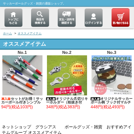
サッカーボールグッズ・雑貨の通販ショップ。
ホーム
>
オススメアイテム
オススメアイテム
No.1
No.2
No.3
セットがお得！サッ
オリジナル爪切りキ
オリジナルサッカー
カーボール付きシンプル
ーホルダー（栓抜き付
ボール柄 フック付マルチ
ボールペン 単価７８円～
き） サッカーボール柄
ミニ缶ケース(小物入れ)
94円(税込103円)
348円(税込383円)
448円(税込493円)
ネットショップ グラシアス ボールグッズ・雑貨 おすすめアイ
テムグループ オススメアイテム