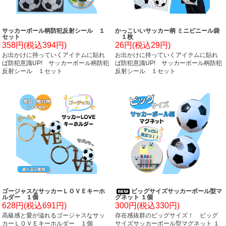
サッカーボール柄防犯反射シール １
かっこいいサッカー柄 ミニビニール袋
セット
１枚
358円(税込394円)
26円(税込29円)
お出かけに持っていくアイテムに貼れ
お出かけに持っていくアイテムに貼れ
ば防犯意識UP! サッカーボール柄防犯
ば防犯意識UP! サッカーボール柄防犯
反射シール １セット
反射シール １セット
ゴージャスなサッカーＬＯＶＥキーホ
ビッグサイズサッカーボール型マ
ルダー １個
グネット １個
628円(税込691円)
300円(税込330円)
高級感と愛が溢れるゴージャスなサッ
存在感抜群のビッグサイズ！ ビッグ
カーＬＯＶＥキーホルダー １個
サイズサッカーボール型マグネット １