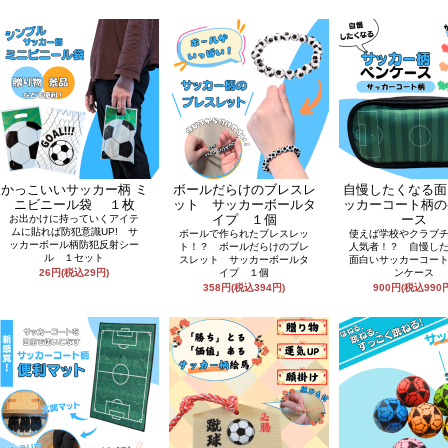
かっこいいサッカー柄 ミ
ボールだらけのブレスレ
自慢したくなる面
ニビニール袋 １枚
ット サッカーボールタ
ッカーコート柄の
イプ １個
ース
お出かけに持っていくアイテ
ムに貼れば防犯意識UP! サ
ボールで作られたブレスレッ
使えば学校やクラブ
ッカーボール柄防犯反射シー
ト！？ ボールだらけのブレ
人気者！？ 自慢し
ル １セット
スレット サッカーボールタ
面白いサッカーコー
26円(税込29円)
イプ １個
ンケース
358円(税込394円)
900円(税込990