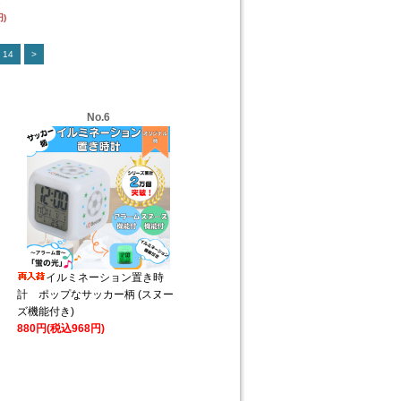
ン
円)
14
>
No.6
イルミネーション置き時
計 ポップなサッカー柄 (スヌー
ズ機能付き)
880円(税込968円)