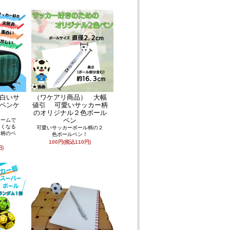
白いサ
（ワケアリ商品） 大幅
ペンケ
値引 可愛いサッカー柄
のオリジナル２色ボール
ペン
チームで
たくなる
可愛いサッカーボール柄の２
ト柄のペ
色ボールペン！
100円(税込110円)
円)