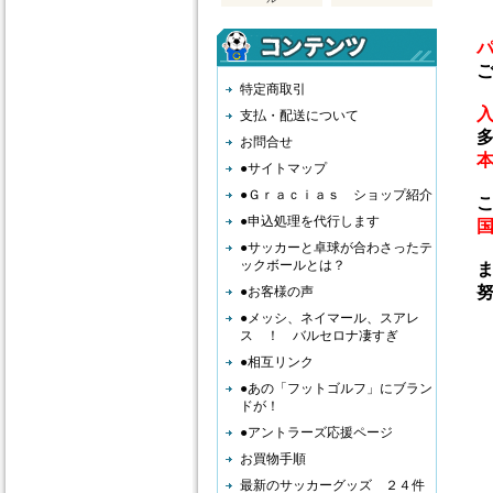
ご
特定商取引
支払・配送について
多
お問合せ
●サイトマップ
●Ｇｒａｃｉａｓ ショップ紹介
こ
●申込処理を代行します
●サッカーと卓球が合わさったテ
ックボールとは？
ま
努
●お客様の声
●メッシ、ネイマール、スアレ
ス ！ バルセロナ凄すぎ
●相互リンク
●あの「フットゴルフ」にブラン
ドが！
●アントラーズ応援ページ
お買物手順
最新のサッカーグッズ ２４件