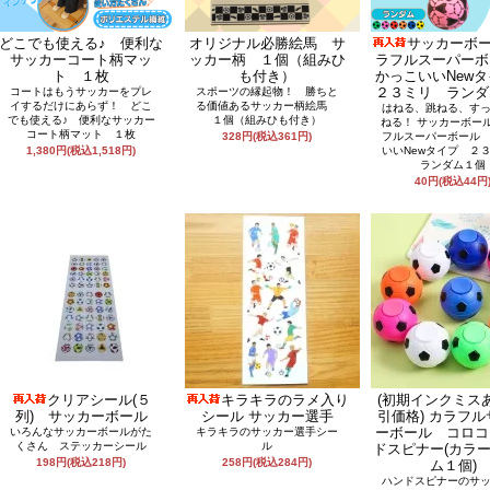
どこでも使える♪ 便利な
オリジナル必勝絵馬 サ
サッカーボ
サッカーコート柄マッ
ッカー柄 １個（組みひ
ラフルスーパー
ト １枚
も付き）
かっこいいNew
２３ミリ ランダ
コートはもうサッカーをプレ
スポーツの縁起物！ 勝ちと
イするだけにあらず！ どこ
る価値あるサッカー柄絵馬
はねる、跳ねる、す
でも使える♪ 便利なサッカー
１個（組みひも付き）
ねる！ サッカーボー
コート柄マット １枚
328円(税込361円)
フルスーパーボール
1,380円(税込1,518円)
いいNewタイプ 
ランダム１個
40円(税込44円
クリアシール(５
キラキラのラメ入り
(初期インクミス
列) サッカーボール
シール サッカー選手
引価格) カラフ
ーボール コロコ
いろんなサッカーボールがた
キラキラのサッカー選手シー
くさん ステッカーシール
ル
ドスピナー(カラ
198円(税込218円)
258円(税込284円)
ム１個)
ハンドスピナーのサ