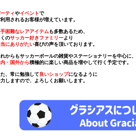
パーティ
や
イベント
で
利用されるお客様が増えています。
入手困難なレアアイテム
も多数あるため、
くの
サッカー好きファミリー
より
本当にありがたい
喜びの声を頂いております。
れからもサッカーボールの雑貨やステーショナリーを中心に
国内・国外から
積極的に楽しい商品を増やして行く予定です。
た、常に勉強して
良いショップ
になるように
力しますので、よろしくお願いします。