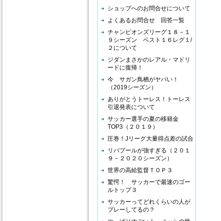
ショップへのお問合せについて
よくあるお問合せ 回答一覧
チャンピオンズリーグ１８－１
９シーズン ベスト１６レグ１/
２について
ジダンまさかのレアル・マドリ
ードに復帰！
今 サガン鳥栖がヤバい！
（2019シーズン）
ありがとうトーレス！トーレス
引退発表について
サッカー選手の夏の移籍金
TOP3（２０１９）
圧巻！Jリーグ大量得点差の試合
リバプールが強すぎる（２０１
９－２０２０シーズン）
世界の高給監督ＴＯＰ３
驚愕！ サッカーで最速のゴー
ルトップ３
サッカーってどれくらいの人が
プレーしてるの？