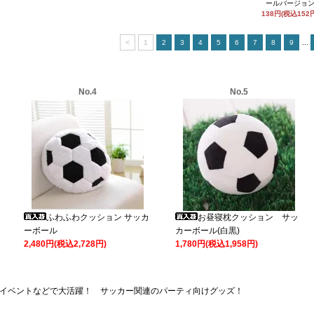
ールバージョ
138円(税込152
<
1
2
3
4
5
6
7
8
9
...
No.4
No.5
ふわふわクッション サッカ
お昼寝枕クッション サッ
ーボール
カーボール(白黒)
2,480円(税込2,728円)
1,780円(税込1,958円)
イベントなどで大活躍！ サッカー関連のパーティ向けグッズ！