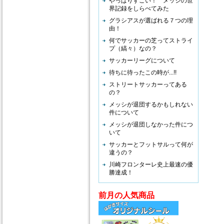
やっぱりすごい！ メッシの世
界記録をしらべてみた
グラシアスが選ばれる７つの理
由！
何でサッカーの芝ってストライ
プ（縞々）なの？
サッカーリーグについて
待ちに待ったこの時が...!!
ストリートサッカーってある
の？
メッシが退団するかもしれない
件について
メッシが退団しなかった件につ
いて
サッカーとフットサルって何が
違うの？
川崎フロンターレ史上最速の優
勝達成！
前月の人気商品