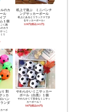
ールのカ
机上で遊ぶ ミニパンチ
ボール
ングサッカーボール
タイプ
机上にあるとリラックスでき
るサッカーボール♪
ム１個
128円(税込141円)
っごく跳
ルのカラ
 かっこ
２３ミリ
)
あり 割
やわらかいミニサッカー
ルサッカ
ボール（白黒）１個
ロハン
やわらかくて安全なミニサッ
カーボール！
ーランダ
58円(税込64円)
ッカーボ