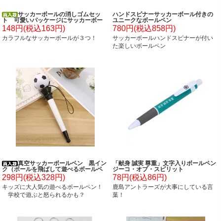
サッカーボールの消しゴムセッ
ハンドスピナーサッカーボール付きの
ト 可愛いパッケージにサッカーボー
ユニークなボールペン
ル３個入り
148円(税込163円)
780円(税込858円)
カラフルなサッカーボールが３つ！
サッカーボールハンドスピナーが付い
た楽しいボールペン
真空サッカーボールペン 黒イン
「献身 誠実 尊重」文字入りボールペン
ク（ボールを飛ばして遊べるボールペ
ジーコ・オブ・スピリット
ン）
298円(税込328円)
78円(税込86円)
キッズに大人気の遊べるボールペン！
鹿島アントラーズが大事にしている言
学校で遊ぶと怒られるかも？
葉！