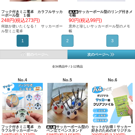
フック付きミニ電卓 カラフルサッカ
サッカーボール型のリング付きメ
ーボール型 １個
モ帳
248円(税込273円)
90円(税込99円)
何故か使いたくなる！ サッカーボー
意外と珍しいサッカーボール型のメモ
ル型ミニ電卓
帳
1
2
3
前のページへ
次のページへ
全34商品中 / 1-12商品
No.4
No.5
No.6
フック付きミニ電卓 カ
サッカーボール型の
セットがお得！サッカー
ラフルサッカーボール
ペン立てペンスタンド
好きのためのオリジナル
型 １個
（歯ブラシたてにも！）
クリアファイル単価１８
248円(税込273円)
598円(税込658円)
200円(税込220円)