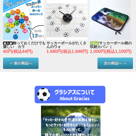
ン
飾っておくだけでも
サッカーボールがたくさ
サッカーボール柄の
嬉しい カラ
んのウォ
収納カバン（
)
40円(税込44円)
1,680円(税込1,848円)
1,000円(税込1,100円)
＜ 前の商品へ
次の商品へ ＞