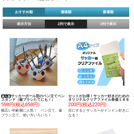
おすすめ順
価格順
新着順
表示方法
2列で表示
3列で表示
サッカーボール型のペン立てペン
セットがお得！サッカー好きのための
スタンド（歯ブラシたてにも！）
オリジナルクリアファイル単価１８８
円～
598円(税込658円)
200円(税込220円)
幅広い年齢層に人気！ ペン立て、歯
目にするとサッカーがドンドン好きに
ブラシ立て、使い方いろいろ！
なる！