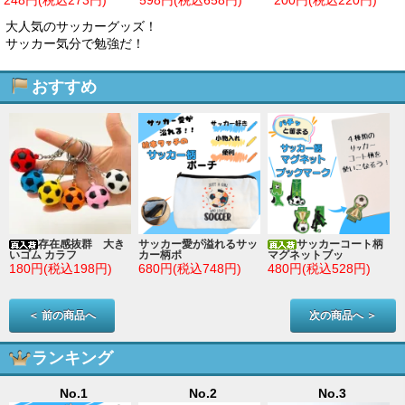
８円～
大人気のサッカーグッズ！
サッカー気分で勉強だ！
おすすめ
存在感抜群 大き
サッカー愛が溢れるサッ
サッカーコート柄
いゴム カラフ
カー柄ポ
マグネットブッ
180円(税込198円)
680円(税込748円)
480円(税込528円)
＜ 前の商品へ
次の商品へ ＞
ランキング
No.1
No.2
No.3