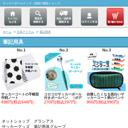
サッカーボールグッズ・雑貨の通販ショップ。
ホーム
>
文具アイテム
>
筆記用具
筆記用具
No.1
No.2
No.3
サッカーコートの手帳型
コロコロサッカーボール
自慢したくなる面白いサ
作戦ノート
付きボールペン （ボデ
ッカーコート柄のペンケ
ィカラーランダム）
ース
498円(税込548円)
270円(税込297円)
900円(税込990円)
ネットショップ グラシアス
サッカーグッズ 筆記用具グループ