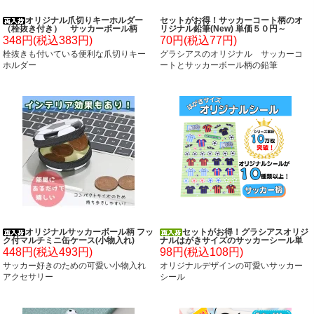
オリジナル爪切りキーホルダー
セットがお得！サッカーコート柄のオ
（栓抜き付き） サッカーボール柄
リジナル鉛筆(New) 単価５０円～
348円(税込383円)
70円(税込77円)
栓抜きも付いている便利な爪切りキー
グラシアスのオリジナル サッカーコ
ホルダー
ートとサッカーボール柄の鉛筆
オリジナルサッカーボール柄 フッ
セットがお得！グラシアスオリジ
ク付マルチミニ缶ケース(小物入れ)
ナルはがきサイズのサッカーシール単
価７８円～
448円(税込493円)
98円(税込108円)
サッカー好きのための可愛い小物入れ
オリジナルデザインの可愛いサッカー
アクセサリー
シール