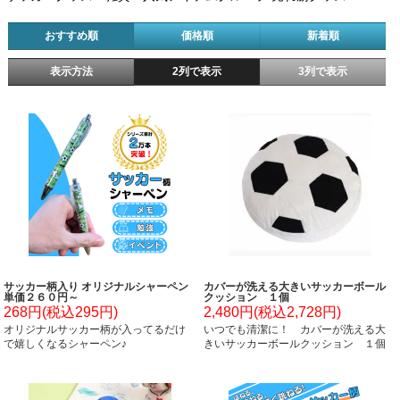
おすすめ順
価格順
新着順
表示方法
2列で表示
3列で表示
サッカー柄入り オリジナルシャーペン
カバーが洗える大きいサッカーボール
単価２６０円～
クッション １個
268円(税込295円)
2,480円(税込2,728円)
オリジナルサッカー柄が入ってるだけ
いつでも清潔に！ カバーが洗える大
で嬉しくなるシャーペン♪
きいサッカーボールクッション １個