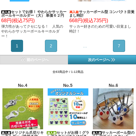
セットでお得！ やわらかサッカー
サッカーボール型 コンパクト目覚
ボールキーホルダー（大） 単価６２円
まし時計
～
68円(税込75円)
668円(税込735円)
弾力性があってクセになる！ 人気の
サッカー好きのための可愛い目覚まし
やわらかサッカーボールキーホルダ
時計！
ー！
1
2
…
7
前のページへ
次のページへ
全83商品中 / 1-12商品
No.4
No.5
No.6
オリジナル爪切りキ
セットがお得！グラ
サッカーボール型の