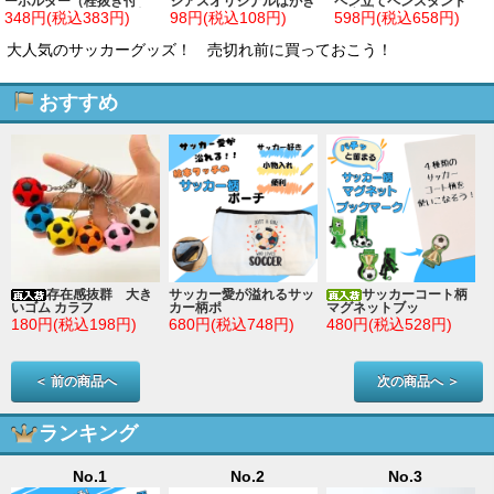
ーホルダー（栓抜き付
シアスオリジナルはがき
ペン立てペンスタンド
き） サッカーボール柄
サイズのサッカーシール
（歯ブラシたてにも！）
348円(税込383円)
98円(税込108円)
598円(税込658円)
単価７８円～
大人気のサッカーグッズ！ 売切れ前に買っておこう！
おすすめ
存在感抜群 大き
サッカー愛が溢れるサッ
サッカーコート柄
いゴム カラフ
カー柄ポ
マグネットブッ
180円(税込198円)
680円(税込748円)
480円(税込528円)
＜ 前の商品へ
次の商品へ ＞
ランキング
No.1
No.2
No.3