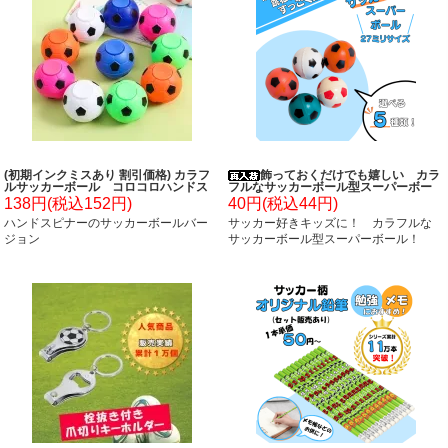
(初期インクミスあり 割引価格) カラフ
飾っておくだけでも嬉しい カラ
ルサッカーボール コロコロハンドス
フルなサッカーボール型スーパーボー
ピナー(カラーランダム１個)
ル ２７ミリ
138円(税込152円)
40円(税込44円)
ハンドスピナーのサッカーボールバー
サッカー好きキッズに！ カラフルな
ジョン
サッカーボール型スーパーボール！