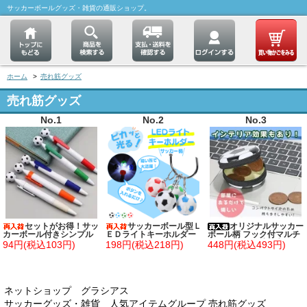
サッカーボールグッズ・雑貨の通販ショップ。
ホーム
>
売れ筋グッズ
売れ筋グッズ
No.1
No.2
No.3
セットがお得！サッ
サッカーボール型Ｌ
オリジナルサッカー
カーボール付きシンプル
ＥＤライトキーホルダー
ボール柄 フック付マルチ
ボールペン 単価７８円～
１個
ミニ缶ケース(小物入れ)
94円(税込103円)
198円(税込218円)
448円(税込493円)
ネットショップ グラシアス
サッカーグッズ・雑貨 人気アイテムグループ 売れ筋グッズ