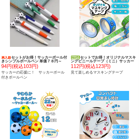
セットがお得！サッカーボール付
セットでお得！オリジナルマスキ
きシンプルボールペン 単価７８円～
ングビニールテープ（ミニ）サッカー
柄 単価８８円～
94円(税込103円)
112円(税込123円)
サッカーの応援に！ サッカーボール
見て楽しめるマスキングテープ
付きボールペン