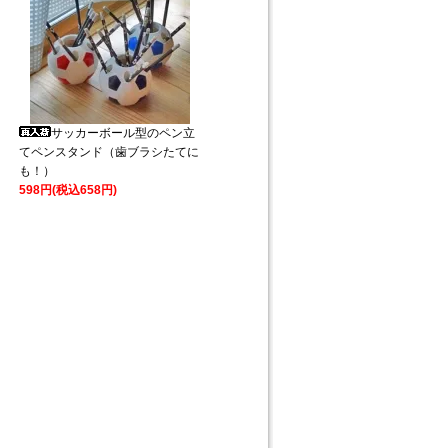
サッカーボール型のペン立
てペンスタンド（歯ブラシたてに
も！）
598円(税込658円)