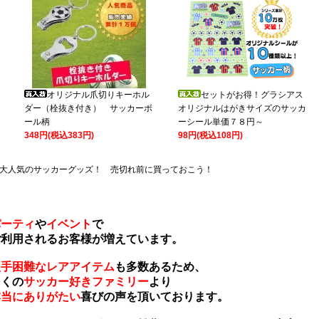
オリジナル爪切りキーホル
セットがお得！グラシアス
ダー（栓抜き付き） サッカーボ
オリジナルはがきサイズのサッカ
ール柄
ーシール単価７８円～
348円(税込383円)
98円(税込108円)
大人気のサッカーグッズ！ 売切れ前に買っておこう！
パーティ
や
イベント
で
利用されるお客様が増えています。
入手困難なレアアイテム
も多数あるため、
くの
サッカー好きファミリー
より
本当にありがたい
喜びの声を頂いております。