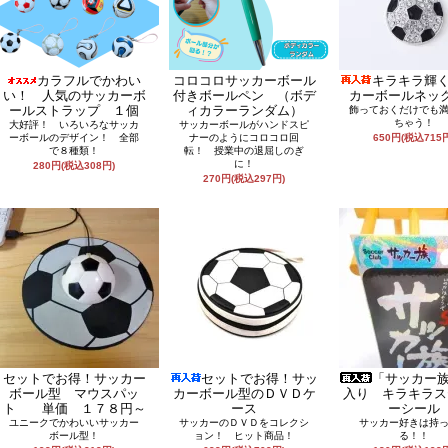
カラフルでかわい
コロコロサッカーボール
キラキラ輝
い！ 人気のサッカーボ
付きボールペン （ボデ
カーボールネッ
ールストラップ １個
ィカラーランダム）
飾っておくだけでも
ちゃう！
大好評！ いろいろなサッカ
サッカーボールがハンドスピ
ーボールのデザイン！ 全部
ナーのようにコロコロ回
650円(税込715
で８種類！
転！ 授業中の退屈しのぎ
に！
280円(税込308円)
270円(税込297円)
セットでお得！サッカー
セットでお得！サッ
「サッカー
ボール型 マウスパッ
カーボール型のＤＶＤケ
入り キラキラス
ト 単価 １７８円～
ース
ーシール
ユニークでかわいいサッカー
サッカーのＤＶＤをコレクシ
サッカー好きは持
ボール型！
ョン！ ヒット商品！
る！！