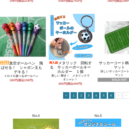
198円(税込218円)
638円(税込702円)
180円(税込198
メタリック 回転す
サッカーコート柄
真空ボールペン 飛
る サッカーボールキー
マット
ばせる！ シャボン玉も
ホルダー １個
デキる！
珍しいサッカーコー
マット
美しい 輝き！ メタリックで
イロイロ遊べるボールペン
オシャレ！
SOLD OUT
180円(税込198円)
450円(税込495円)
<
1
2
3
4
5
6
7
>
No.4
No.5