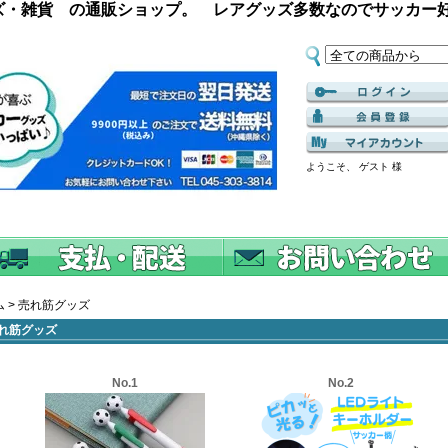
ズ・雑貨 の通販ショップ。 レアグッズ多数なのでサッカー
ようこそ、 ゲスト 様
ム
>
売れ筋グッズ
れ筋グッズ
No.1
No.2