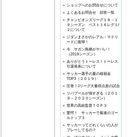
ショップへのお問合せについて
よくあるお問合せ 回答一覧
チャンピオンズリーグ１８－１
９シーズン ベスト１６レグ１/
２について
ジダンまさかのレアル・マドリ
ードに復帰！
今 サガン鳥栖がヤバい！
（2019シーズン）
ありがとうトーレス！トーレス
引退発表について
サッカー選手の夏の移籍金
TOP3（２０１９）
圧巻！Jリーグ大量得点差の試合
リバプールが強すぎる（２０１
９－２０２０シーズン）
世界の高給監督ＴＯＰ３
驚愕！ サッカーで最速のゴー
ルトップ３
サッカーってどれくらいの人が
プレーしてるの？