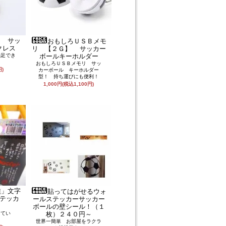
く サッ
おもしろＵＳＢメモ
クレス
リ 【２Ｇ】 サッカー
満足でき
ボールキーホルダー
おもしろＵＳＢメモリ サッ
円)
カーボール キーホルダー
型！ 持ち運びにも便利！
1,000円(税込1,100円)
族」文字
貼ってはがせるウォ
テッカ
ールステッカーサッカー
ボールの壁シール！（１
ってい
枚）２４０円～
世界一簡単 お部屋をラクラ