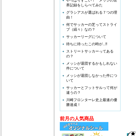
やっぱりすごい！ メッシの世
界記録をしらべてみた
グラシアスが選ばれる７つの理
由！
何でサッカーの芝ってストライ
プ（縞々）なの？
サッカーリーグについて
待ちに待ったこの時が...!!
ストリートサッカーってある
の？
メッシが退団するかもしれない
件について
メッシが退団しなかった件につ
いて
サッカーとフットサルって何が
違うの？
川崎フロンターレ史上最速の優
勝達成！
前月の人気商品