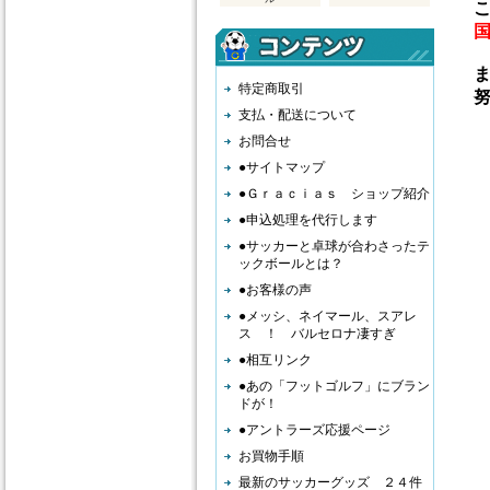
こ
ま
特定商取引
努
支払・配送について
お問合せ
●サイトマップ
●Ｇｒａｃｉａｓ ショップ紹介
●申込処理を代行します
●サッカーと卓球が合わさったテ
ックボールとは？
●お客様の声
●メッシ、ネイマール、スアレ
ス ！ バルセロナ凄すぎ
●相互リンク
●あの「フットゴルフ」にブラン
ドが！
●アントラーズ応援ページ
お買物手順
最新のサッカーグッズ ２４件