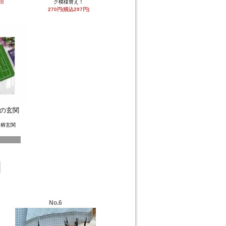
円)
ク模様替え！
270円(税込297円)
の玄関
ト柄玄関
No.6