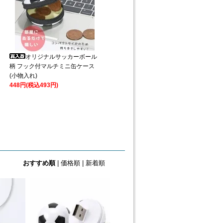
オリジナルサッカーボール
柄 フック付マルチミニ缶ケース
(小物入れ)
448円(税込493円)
おすすめ順
|
価格順
|
新着順