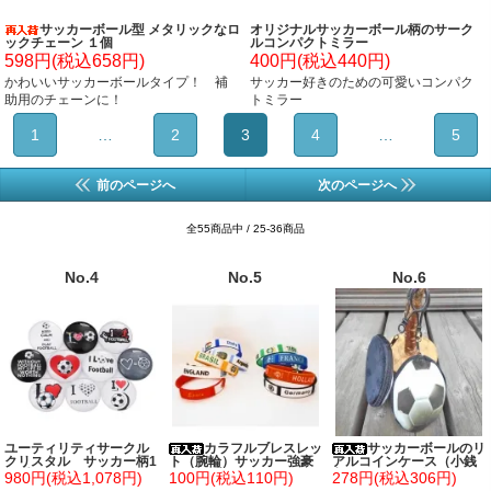
サッカーボール型 メタリックなロ
オリジナルサッカーボール柄のサーク
ックチェーン １個
ルコンパクトミラー
598円(税込658円)
400円(税込440円)
かわいいサッカーボールタイプ！ 補
サッカー好きのための可愛いコンパク
助用のチェーンに！
トミラー
1
…
2
3
4
…
5
前のページへ
次のページへ
全55商品中 / 25-36商品
No.4
No.5
No.6
ユーティリティサークル
カラフルブレスレッ
サッカーボールのリ
クリスタル サッカー柄1
ト（腕輪）サッカー強豪
アルコインケース（小銭
0種類セット
国タイプ１個
入れ） フック付 １個
980円(税込1,078円)
100円(税込110円)
278円(税込306円)