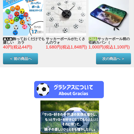
ン
飾っておくだけでも
サッカーボールがたくさ
サッカーボール柄の
嬉しい カラ
んのウォ
収納カバン（
)
40円(税込44円)
1,680円(税込1,848円)
1,000円(税込1,100円)
＜ 前の商品へ
次の商品へ ＞