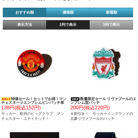
おすすめ順
価格順
新着順
表示方法
2列で表示
3列で表示
特価セール！セットでお得！マン
数量限定セール リヴァプールのエ
チェスターＵエンブレムピンバッチ単
ンブレム型バッチ
価１２８円～
138円(税込152円)
200円(税込220円)
サッカー 欧州のビッグクラブ マン
６割引き！ サッカーイングランドの
チェスター・ユナイテッド！
古豪リヴァプールのバッチ