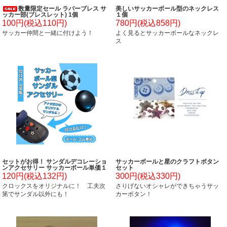
数量限定セール ラバーブレス サ
美しいサッカーボール型のネックレス
ッカー部(ブレスレット) 1個
１個
100円(税込110円)
780円(税込858円)
サッカー仲間と一緒に付けよう！
よく見るとサッカーボールなネックレ
ス
セットがお得！ サンダルデコレーショ
サッカーボールと星のクラフトボタン
ンアクセサリー サッカーボール単価１
セット
０５円～
120円(税込132円)
300円(税込330円)
クロックスをオリジナルに！ 工夫次
さりげないオシャレができちゃうサッ
第でサンダル以外にも！
カーボタン！