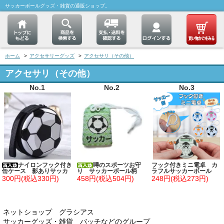
サッカーボールグッズ・雑貨の通販ショップ。
ホーム
>
アクセサリーグッズ
>
アクセサリ（その他）
アクセサリ（その他）
No.1
No.2
No.3
ナイロンフック付き
噂のスポーツお守
フック付きミニ電卓 カ
缶ケース 影ありサッカ
り サッカーボール柄
ラフルサッカーボール
ーボール
型 １個
300円(税込330円)
458円(税込504円)
248円(税込273円)
ネットショップ グラシアス
サッカーグッズ・雑貨 バッチなどのグループ