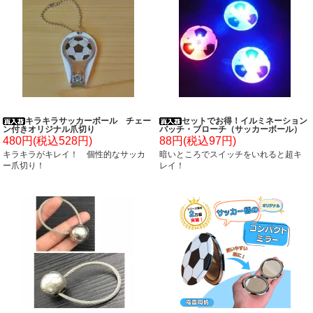
キラキラサッカーボール チェー
セットでお得！イルミネーション
ン付きオリジナル爪切り
バッチ・ブローチ（サッカーボール）
単価７８円～
480円(税込528円)
88円(税込97円)
キラキラがキレイ！ 個性的なサッカ
暗いところでスイッチをいれると超キ
ー爪切り！
レイ！