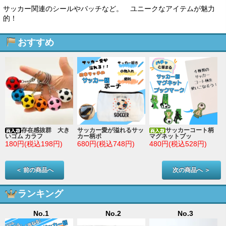
サッカー関連のシールやバッチなど。 ユニークなアイテムが魅力
的！
おすすめ
存在感抜群 大き
サッカー愛が溢れるサッ
サッカーコート柄
いゴム カラフ
カー柄ポ
マグネットブッ
180円(税込198円)
680円(税込748円)
480円(税込528円)
＜ 前の商品へ
次の商品へ ＞
ランキング
No.1
No.2
No.3