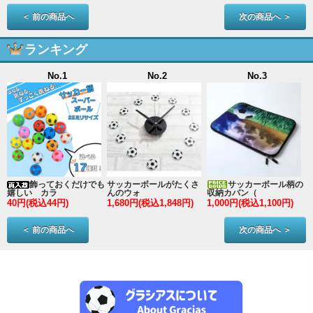
＜ 前の商品へ
次の商品へ ＞
ランキング
No.1
No.2
No.3
ン
飾っておくだけでも
サッカーボールがたくさ
サッカーボール柄の
嬉しい カラ
んのウォ
収納カバン（
40円(税込44円)
1,680円(税込1,848円)
1,000円(税込1,100円)
3
＜ 前の商品へ
次の商品へ ＞