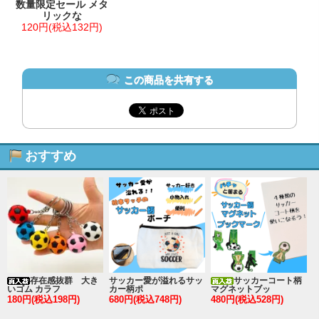
数量限定セール メタ
リックな
120円(税込132円)
この商品を共有する
おすすめ
存在感抜群 大き
サッカー愛が溢れるサッ
サッカーコート柄
いゴム カラフ
カー柄ポ
マグネットブッ
180円(税込198円)
680円(税込748円)
480円(税込528円)
2