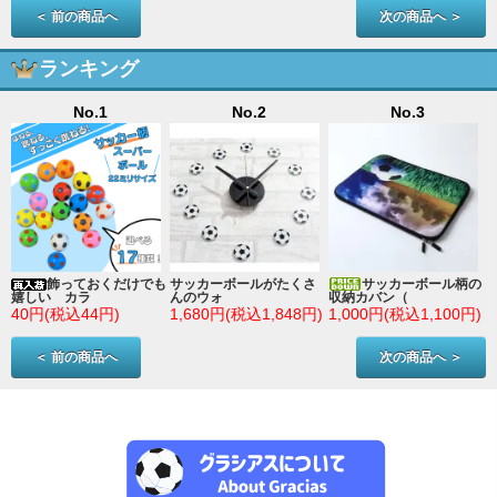
＜ 前の商品へ
次の商品へ ＞
ランキング
No.1
No.2
No.3
ン
飾っておくだけでも
サッカーボールがたくさ
サッカーボール柄の
嬉しい カラ
んのウォ
収納カバン（
)
40円(税込44円)
1,680円(税込1,848円)
1,000円(税込1,100円)
＜ 前の商品へ
次の商品へ ＞