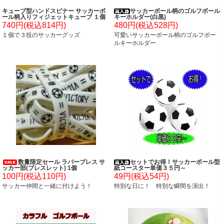
キューブ型ハンドスピナー サッカーボ
サッカーボール柄のゴルフボール
ール柄入りフィジェットキューブ １個
キーホルダー(白黒)
740円(税込814円)
480円(税込528円)
１個で３役のサッカーグッズ
可愛いサッカーボール柄のゴルフボー
ルキーホルダー
数量限定セール ラバーブレス サ
セットでお得！サッカーボール型
ッカー部(ブレスレット) 1個
紙コースター単価３５円～
100円(税込110円)
49円(税込54円)
サッカー仲間と一緒に付けよう！
特別な日に！ 特別な瞬間を演出！