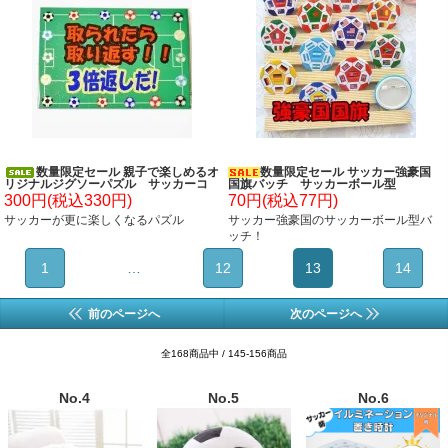
数量限定セール 親子で楽しめるオ
数量限定セール サッカー強豪国
リジナルジグソーパズル サッカーコ
国旗バッチ サッカーボール型
ート柄
300円(税込330円)
70円(税込77円)
サッカーが更に楽しくなるパズル
サッカー強豪国のサッカーボール型バ
ッチ！
1
…
12
13
14
前のページへ
次のページへ
全168商品中 / 145-156商品
No.4
No.5
No.6