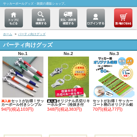
サッカーボールグッズ・雑貨の通販ショップ。
ホーム
>
パーティ向けグッズ
パーティ向けグッズ
No.1
No.2
No.3
セットがお得！サッ
オリジナル爪切りキ
セットがお得！サッカー
カーボール付きシンプル
ーホルダー（栓抜き付
コート柄のオリジナル鉛
ボールペン 単価７８円～
き） サッカーボール柄
筆(New) 単価５０円～
94円(税込103円)
348円(税込383円)
70円(税込77円)