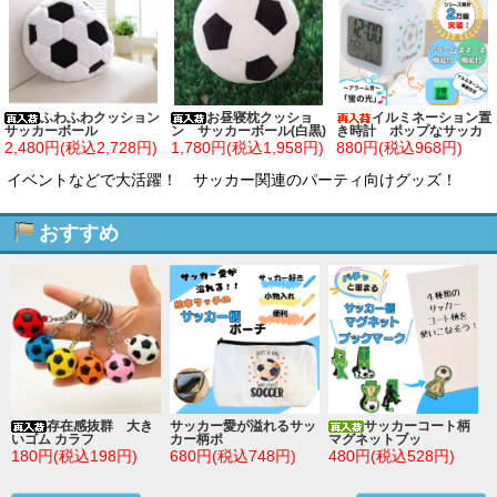
ふわふわクッション
お昼寝枕クッショ
イルミネーション置
サッカーボール
ン サッカーボール(白黒)
き時計 ポップなサッカ
ー柄 (スヌーズ機能付き)
2,480円(税込2,728円)
1,780円(税込1,958円)
880円(税込968円)
イベントなどで大活躍！ サッカー関連のパーティ向けグッズ！
おすすめ
存在感抜群 大き
サッカー愛が溢れるサッ
サッカーコート柄
いゴム カラフ
カー柄ポ
マグネットブッ
180円(税込198円)
680円(税込748円)
480円(税込528円)