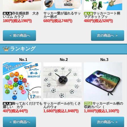
存在感抜群 大き
サッカー愛が溢れるサッ
サッカーコート柄
いゴム カラフ
カー柄ポ
マグネットブッ
180円(税込198円)
680円(税込748円)
480円(税込528円)
2
＜ 前の商品へ
次の商品へ ＞
ランキング
No.1
No.2
No.3
ン
飾っておくだけでも
サッカーボールがたくさ
サッカーボール柄の
嬉しい カラ
んのウォ
収納カバン（
40円(税込44円)
1,680円(税込1,848円)
1,000円(税込1,100円)
3
＜ 前の商品へ
次の商品へ ＞