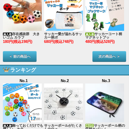
存在感抜群 大き
サッカー愛が溢れるサッ
サッカーコート柄
いゴム カラフ
カー柄ポ
マグネットブッ
180円(税込198円)
680円(税込748円)
480円(税込528円)
2
＜ 前の商品へ
次の商品へ ＞
ランキング
No.1
No.2
No.3
ン
飾っておくだけでも
サッカーボールがたくさ
サッカーボール柄の
嬉しい カラ
んのウォ
収納カバン（