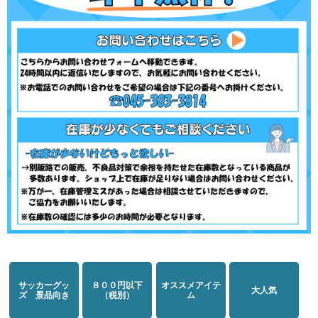
サッカーグッ
８００円以下
オススメアイテ
大人気
ズ 景品向き
（税別）
ム