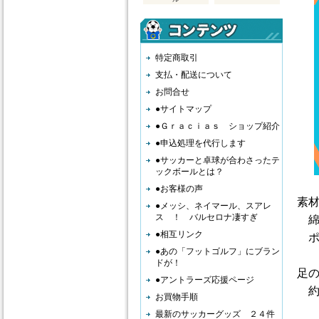
特定商取引
支払・配送について
お問合せ
●サイトマップ
●Ｇｒａｃｉａｓ ショップ紹介
●申込処理を代行します
●サッカーと卓球が合わさったテ
ックボールとは？
●お客様の声
素
●メッシ、ネイマール、スアレ
ス ！ バルセロナ凄すぎ
綿
●相互リンク
ポ
●あの「フットゴルフ」にブラン
ドが！
足
●アントラーズ応援ページ
約
お買物手順
最新のサッカーグッズ ２４件