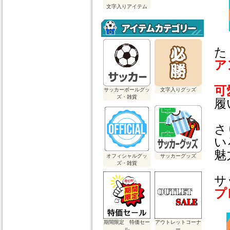
文字入りアイテム
た
ア
可
サッカーボールグッ
文字入りグッズ
ズ・雑貨
履
さ
い
魅
オフィシャルグッ
サッカーグッズ
ズ・雑貨
サ
プ
期間限定 特価セー
アウトレットコーナ
ル
ー