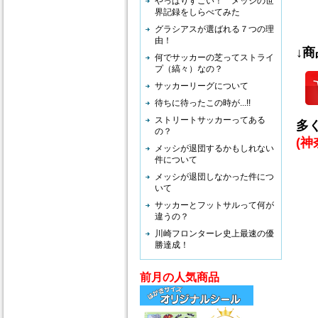
やっぱりすごい！ メッシの世
界記録をしらべてみた
グラシアスが選ばれる７つの理
由！
↓
何でサッカーの芝ってストライ
プ（縞々）なの？
サッカーリーグについて
待ちに待ったこの時が...!!
ストリートサッカーってある
多
の？
(
メッシが退団するかもしれない
件について
メッシが退団しなかった件につ
いて
シ
サッカーとフットサルって何が
全
違うの？
で
川崎フロンターレ史上最速の優
勝達成！
万
相
前月の人気商品
ご