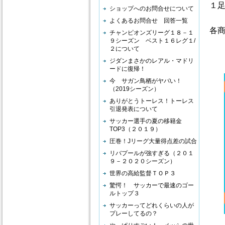
１
ショップへのお問合せについて
よくあるお問合せ 回答一覧
各
チャンピオンズリーグ１８－１
９シーズン ベスト１６レグ１/
２について
ジダンまさかのレアル・マドリ
ードに復帰！
今 サガン鳥栖がヤバい！
（2019シーズン）
ありがとうトーレス！トーレス
引退発表について
サッカー選手の夏の移籍金
TOP3（２０１９）
圧巻！Jリーグ大量得点差の試合
リバプールが強すぎる（２０１
９－２０２０シーズン）
世界の高給監督ＴＯＰ３
驚愕！ サッカーで最速のゴー
ルトップ３
サッカーってどれくらいの人が
プレーしてるの？