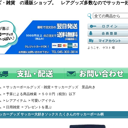
ズ・雑貨 の通販ショップ。 レアグッズ多数なのでサッカー
ようこそ、 ゲスト 様
ム
>
サッカーボールグッズ・雑貨
>
サッカーグッズ 景品向き
ム
>
予算による商品検索
>
５００円（税別）以下
ム
>
レアアイテム
>
可愛いアイテム
ム
>
日用雑貨
>
プレゼントを選ぶ
ッカーグッズ サッカー大好きソックス たくさんのサッカーボール柄