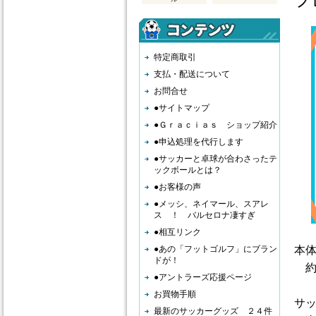
特定商取引
支払・配送について
お問合せ
●サイトマップ
●Ｇｒａｃｉａｓ ショップ紹介
●申込処理を代行します
●サッカーと卓球が合わさったテ
ックボールとは？
●お客様の声
●メッシ、ネイマール、スアレ
ス ！ バルセロナ凄すぎ
●相互リンク
●あの「フットゴルフ」にブラン
本
ドが！
約
●アントラーズ応援ページ
お買物手順
サ
最新のサッカーグッズ ２４件