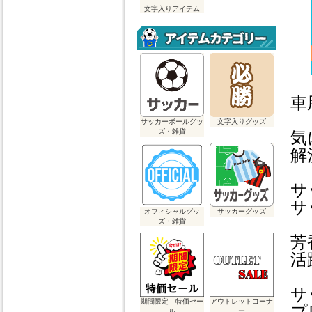
文字入りアイテム
車
サッカーボールグッ
文字入りグッズ
ズ・雑貨
気
解
サ
サ
オフィシャルグッ
サッカーグッズ
ズ・雑貨
芳
活
サ
期間限定 特価セー
アウトレットコーナ
プ
ル
ー