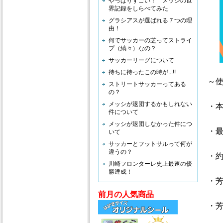
やっぱりすごい！ メッシの世
界記録をしらべてみた
グラシアスが選ばれる７つの理
由！
何でサッカーの芝ってストライ
プ（縞々）なの？
サッカーリーグについて
待ちに待ったこの時が...!!
～
ストリートサッカーってある
の？
メッシが退団するかもしれない
・
件について
メッシが退団しなかった件につ
・
いて
サッカーとフットサルって何が
違うの？
・
川崎フロンターレ史上最速の優
勝達成！
・
前月の人気商品
・