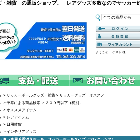
ズ・雑貨 の通販ショップ。 レアグッズ多数なのでサッカー
ようこそ、 ゲスト 様
ム
>
サッカーボールグッズ・雑貨
>
サッカーグッズ オススメ
ム
>
予算による商品検索
>
３００円以下（税別）
ム
>
オススメアイテム
ム
>
レアアイテム
ム
>
日用雑貨
ム
>
インテリアグッズ
ラキラ車用芳香消臭ボール サッカーボールタイプ（フレグランス）