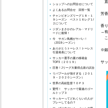
直
ショップへのお問合せについて
よくあるお問合せ 回答一覧
芳
チャンピオンズリーグ１８－１
９シーズン ベスト１６レグ１/
２について
香
ジダンまさかのレアル・マドリ
→
ードに復帰！
こ
今 サガン鳥栖がヤバい！
（2019シーズン）
ありがとうトーレス！トーレス
※
引退発表について
サッカー選手の夏の移籍金
サ
TOP3（２０１９）
圧巻！Jリーグ大量得点差の試合
リバプールが強すぎる（２０１
９－２０２０シーズン）
世界の高給監督ＴＯＰ３
驚愕！ サッカーで最速のゴー
ルトップ３
サッカーってどれくらいの人が
プレーしてるの？