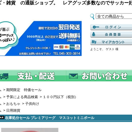
ズ・雑貨 の通販ショップ。 レアグッズ多数なのでサッカー
ようこそ、 ゲスト 様
ム
>
期間限定 特価セール
ム
>
予算による商品検索
>
１００円以下（税別）
ム
>
おもちゃ
>
子供向け
ム
>
日用雑貨
在庫処分セール プレミアリーグ マスコットミニボール