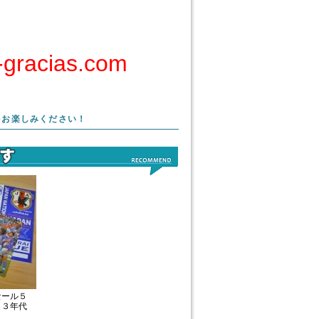
cias.com
をお楽しみください！
セール５
９３年代