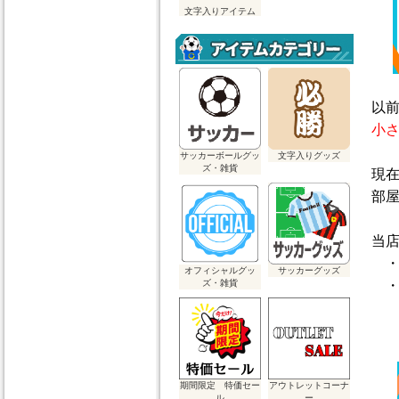
文字入りアイテム
以
小
サッカーボールグッ
文字入りグッズ
ズ・雑貨
現
部
当
・
オフィシャルグッ
サッカーグッズ
ズ・雑貨
・
期間限定 特価セー
アウトレットコーナ
ル
ー