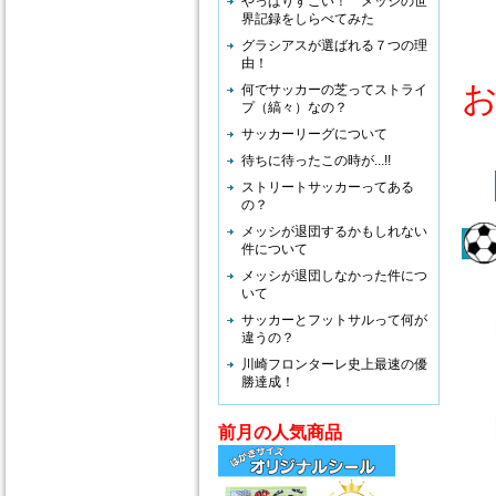
やっぱりすごい！ メッシの世
多
界記録をしらべてみた
グラシアスが選ばれる７つの理
由！
お
何でサッカーの芝ってストライ
プ（縞々）なの？
サッカーリーグについて
待ちに待ったこの時が...!!
ストリートサッカーってある
の？
メッシが退団するかもしれない
件について
メッシが退団しなかった件につ
いて
サッカーとフットサルって何が
違うの？
川崎フロンターレ史上最速の優
勝達成！
前月の人気商品