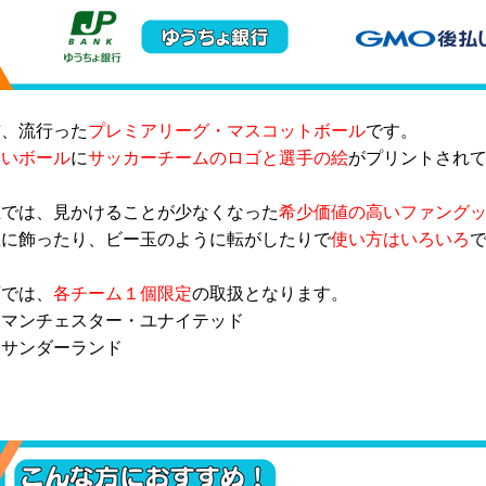
前、流行った
プレミアリーグ・マスコットボール
です。
さいボール
に
サッカーチームのロゴと選手の絵
がプリントされ
在では、見かけることが少なくなった
希少価値の高いファング
屋に飾ったり、ビー玉のように転がしたりで
使い方はいろいろ
店では、
各チーム１個限定
の取扱となります。
マンチェスター・ユナイテッド
サンダーランド