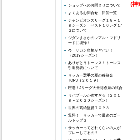
(
ショップへのお問合せについて
よくあるお問合せ 回答一覧
チャンピオンズリーグ１８－１
９シーズン ベスト１６レグ１/
シ
２について
全
ジダンまさかのレアル・マドリ
で
ードに復帰！
今 サガン鳥栖がヤバい！
万
（2019シーズン）
相
ありがとうトーレス！トーレス
ご
引退発表について
サッカー選手の夏の移籍金
TOP3（２０１９）
シ
圧巻！Jリーグ大量得点差の試合
お
リバプールが強すぎる（２０１
９－２０２０シーズン）
別
世界の高給監督ＴＯＰ３
余
驚愕！ サッカーで最速のゴー
多
ルトップ３
サッカーってどれくらいの人が
プレーしてるの？
な