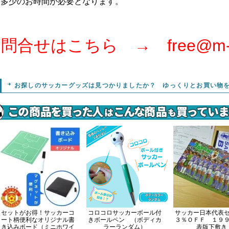
少のお時間が必要となります。
問合せはこちら → free@m-gra
お探しのサッカーグッズは見つかりましたか？ ゆっくりとお買い物
セットがお得！サッカーコ
コロコロサッカーボール付
サッカー日本代表
ート柄便利なオリジナル書
きボールペン （ボディカ
３％ＯＦＦ １９
き込みボード（ミニホワイ
ラーランダム）
表版下敷き