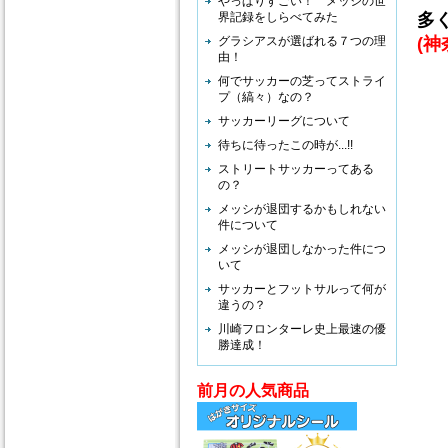
やっぱりすごい！ メッシの世
界記録をしらべてみた
多
グラシアスが選ばれる７つの理
(
由！
何でサッカーの芝ってストライ
プ（縞々）なの？
シ
サッカーリーグについて
全
待ちに待ったこの時が...!!
で
ストリートサッカーってある
の？
万
メッシが退団するかもしれない
相
件について
ご
メッシが退団しなかった件につ
いて
サッカーとフットサルって何が
シ
違うの？
お
川崎フロンターレ史上最速の優
勝達成！
別
余
前月の人気商品
多