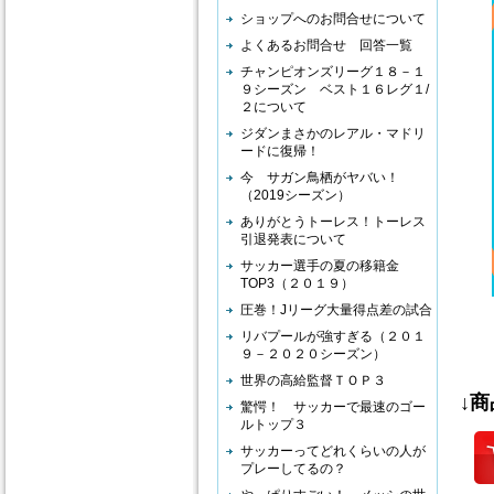
ショップへのお問合せについて
よくあるお問合せ 回答一覧
チャンピオンズリーグ１８－１
９シーズン ベスト１６レグ１/
２について
ジダンまさかのレアル・マドリ
ードに復帰！
今 サガン鳥栖がヤバい！
（2019シーズン）
ありがとうトーレス！トーレス
引退発表について
サッカー選手の夏の移籍金
TOP3（２０１９）
圧巻！Jリーグ大量得点差の試合
リバプールが強すぎる（２０１
９－２０２０シーズン）
世界の高給監督ＴＯＰ３
↓
驚愕！ サッカーで最速のゴー
ルトップ３
サッカーってどれくらいの人が
プレーしてるの？