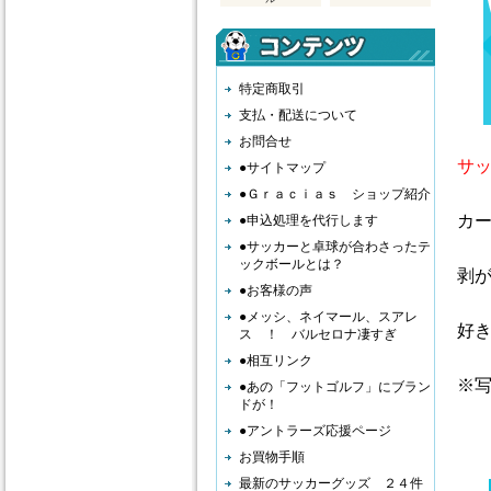
特定商取引
支払・配送について
お問合せ
サ
●サイトマップ
●Ｇｒａｃｉａｓ ショップ紹介
カ
●申込処理を代行します
●サッカーと卓球が合わさったテ
ックボールとは？
剥
●お客様の声
●メッシ、ネイマール、スアレ
好
ス ！ バルセロナ凄すぎ
●相互リンク
※
●あの「フットゴルフ」にブラン
ドが！
●アントラーズ応援ページ
お買物手順
最新のサッカーグッズ ２４件