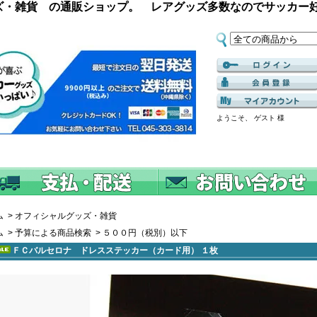
ズ・雑貨 の通販ショップ。 レアグッズ多数なのでサッカー
ようこそ、 ゲスト 様
ム
>
オフィシャルグッズ・雑貨
ム
>
予算による商品検索
>
５００円（税別）以下
ＦＣバルセロナ ドレスステッカー（カード用） １枚