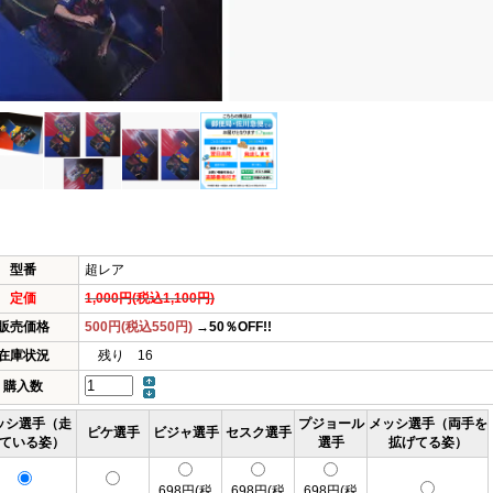
型番
超レア
定価
1,000円(税込1,100円)
販売価格
500円(税込550円)
→50％OFF!!
在庫状況
残り 16
購入数
ッシ選手（走
プジョール
メッシ選手（両手を
ピケ選手
ビジャ選手
セスク選手
ている姿）
選手
拡げてる姿）
698円(税
698円(税
698円(税