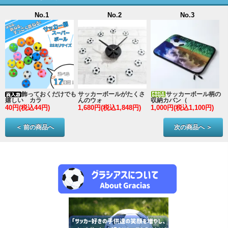
No.1
No.2
No.3
ン
飾っておくだけでも
サッカーボールがたくさ
サッカーボール柄の
嬉しい カラ
んのウォ
収納カバン（
40円(税込44円)
1,680円(税込1,848円)
1,000円(税込1,100円)
3
＜ 前の商品へ
次の商品へ ＞