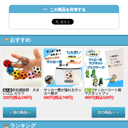
この商品を共有する
おすすめ
存在感抜群 大き
サッカー愛が溢れるサッ
サッカーコート柄
いゴム カラフ
カー柄ポ
マグネットブッ
180円(税込198円)
680円(税込748円)
480円(税込528円)
2
＜ 前の商品へ
次の商品へ ＞
ランキング