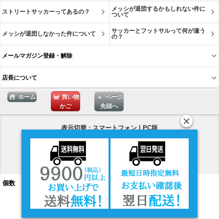
メッシが退団するかもしれない件に
ストリートサッカーってあるの？
ついて
サッカーとフットサルって何が違う
メッシが退団しなかった件について
の？
メールマガジン登録・解除
店長について
ホーム
買い物
ページ
かご
先頭へ
表示切替 : スマートフォン |
PC版
個数
Copyright © 2026
買い物かごへ入れる
ネットショップ Muchas Gracias
All Rights Reserved.