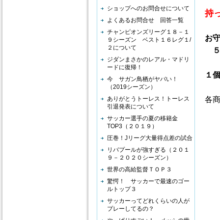
ショップへのお問合せについて
持
よくあるお問合せ 回答一覧
チャンピオンズリーグ１８－１
お
９シーズン ベスト１６レグ１/
２について
５
ジダンまさかのレアル・マドリ
ードに復帰！
１
今 サガン鳥栖がヤバい！
（2019シーズン）
ありがとうトーレス！トーレス
各
引退発表について
サッカー選手の夏の移籍金
TOP3（２０１９）
圧巻！Jリーグ大量得点差の試合
リバプールが強すぎる（２０１
９－２０２０シーズン）
世界の高給監督ＴＯＰ３
驚愕！ サッカーで最速のゴー
ルトップ３
サッカーってどれくらいの人が
プレーしてるの？