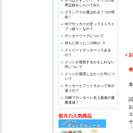
やっぱりすごい！ メッシの世
界記録をしらべてみた
グラシアスが選ばれる７つの理
由！
何でサッカーの芝ってストライ
プ（縞々）なの？
サッカーリーグについて
待ちに待ったこの時が...!!
ストリートサッカーってある
＜
の？
メッシが退団するかもしれない
件について
メッシが退団しなかった件につ
いて
本
サッカーとフットサルって何が
違うの？
川崎フロンターレ史上最速の優
試
勝達成！
お
ス
前月の人気商品
そ
「