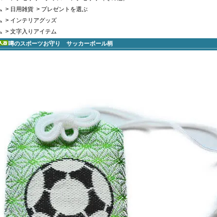
ム
>
日用雑貨
>
プレゼントを選ぶ
ム
>
インテリアグッズ
ム
>
文字入りアイテム
噂のスポーツお守り サッカーボール柄