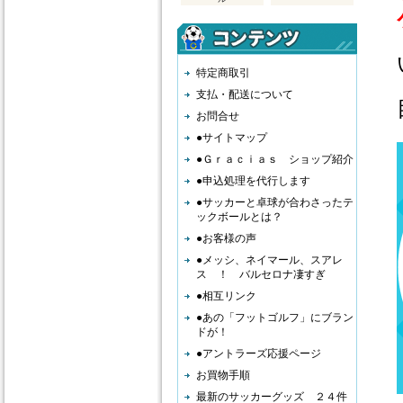
ケ
い
特定商取引
支払・配送について
目
お問合せ
●サイトマップ
●Ｇｒａｃｉａｓ ショップ紹介
●申込処理を代行します
●サッカーと卓球が合わさったテ
ックボールとは？
●お客様の声
●メッシ、ネイマール、スアレ
ス ！ バルセロナ凄すぎ
●相互リンク
●あの「フットゴルフ」にブラン
ドが！
●アントラーズ応援ページ
お買物手順
最新のサッカーグッズ ２４件