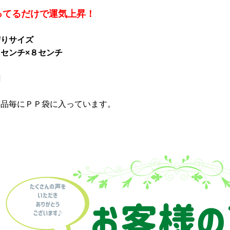
ってるだけで運気上昇！
守りサイズ
センチ×８センチ
個
商品毎にＰＰ袋に入っています。