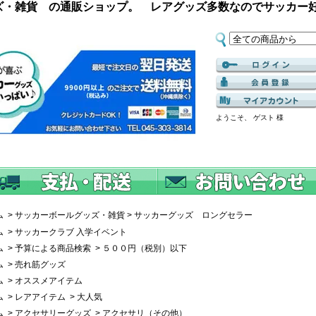
ズ・雑貨 の通販ショップ。 レアグッズ多数なのでサッカー
ようこそ、 ゲスト 様
ム
>
サッカーボールグッズ・雑貨
>
サッカーグッズ ロングセラー
ム
>
サッカークラブ 入学イベント
ム
>
予算による商品検索
>
５００円（税別）以下
ム
>
売れ筋グッズ
ム
>
オススメアイテム
ム
>
レアアイテム
>
大人気
ム
>
アクセサリーグッズ
>
アクセサリ（その他）