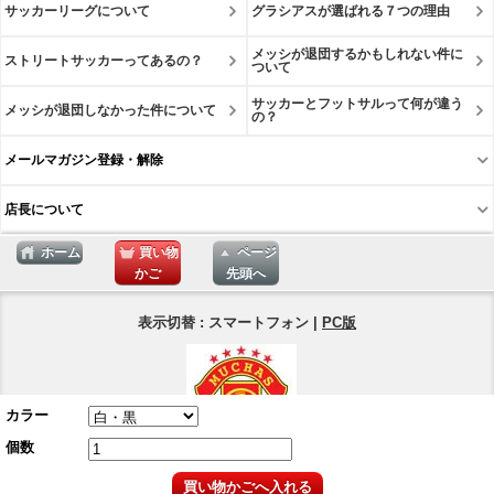
サッカーリーグについて
グラシアスが選ばれる７つの理由
メッシが退団するかもしれない件に
ストリートサッカーってあるの？
ついて
サッカーとフットサルって何が違う
メッシが退団しなかった件について
の？
メールマガジン登録・解除
店長について
ホーム
買い物
ページ
かご
先頭へ
表示切替 : スマートフォン |
PC版
カラー
個数
Copyright © 2025
買い物かごへ入れる
ネットショップ Muchas Gracias