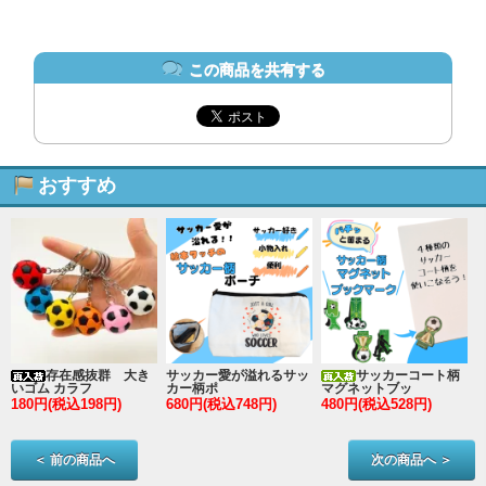
この商品を共有する
おすすめ
存在感抜群 大き
サッカー愛が溢れるサッ
サッカーコート柄
いゴム カラフ
カー柄ポ
マグネットブッ
180円(税込198円)
680円(税込748円)
480円(税込528円)
2
＜ 前の商品へ
次の商品へ ＞