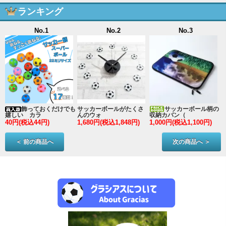
ランキング
No.1
No.2
No.3
ン
飾っておくだけでも
サッカーボールがたくさ
サッカーボール柄の
嬉しい カラ
んのウォ
収納カバン（
40円(税込44円)
1,680円(税込1,848円)
1,000円(税込1,100円)
3
＜ 前の商品へ
次の商品へ ＞