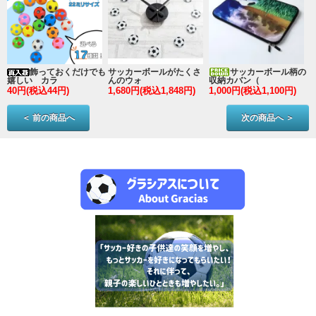
ン
飾っておくだけでも
サッカーボールがたくさ
サッカーボール柄の
嬉しい カラ
んのウォ
収納カバン（
40円(税込44円)
1,680円(税込1,848円)
1,000円(税込1,100円)
3
＜ 前の商品へ
次の商品へ ＞