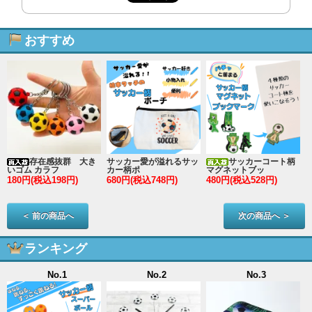
おすすめ
存在感抜群 大き
サッカー愛が溢れるサッ
サッカーコート柄
いゴム カラフ
カー柄ポ
マグネットブッ
180円(税込198円)
680円(税込748円)
480円(税込528円)
2
＜ 前の商品へ
次の商品へ ＞
ランキング
No.1
No.2
No.3