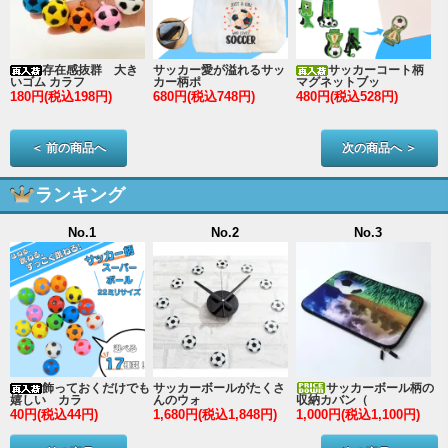
存在感抜群 大き
サッカー愛が溢れるサッ
サッカーコート柄
いゴム カラフ
カー柄ポ
マグネットブッ
180円(税込198円)
680円(税込748円)
480円(税込528円)
2
＜ 前の商品へ
次の商品へ ＞
ランキング
No.1
No.2
No.3
ン
飾っておくだけでも
サッカーボールがたくさ
サッカーボール柄の
嬉しい カラ
んのウォ
収納カバン（
40円(税込44円)
1,680円(税込1,848円)
1,000円(税込1,100円)
3