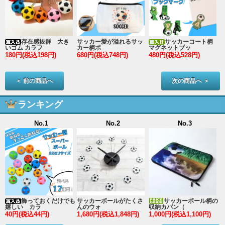
存在感抜群 大き
サッカー愛が溢れるサッ
サッカーコート柄
いゴム カラフ
カー柄ポ
マグネットブッ
180円(税込198円)
680円(税込748円)
480円(税込528円)
2
＜ 前の商品へ
次の商品へ ＞
ランキング
No.1
No.2
No.3
ン
飾っておくだけでも
サッカーボールがたくさ
サッカーボール柄の
嬉しい カラ
んのウォ
収納カバン（
40円(税込44円)
1,680円(税込1,848円)
1,000円(税込1,100円)
3